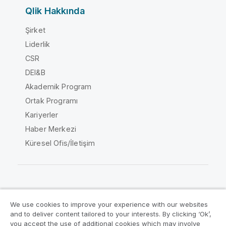
Qlik Hakkında
Şirket
Liderlik
CSR
DEI&B
Akademik Program
Ortak Programı
Kariyerler
Haber Merkezi
Küresel Ofis/İletişim
Qlik Topluluğu
We use cookies to improve your experience with our websites
and to deliver content tailored to your interests. By clicking ‘Ok’,
Yasal sözleşmeler
Ürün Koşulları
you accept the use of additional cookies which may involve