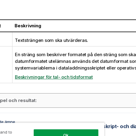
t
Beskrivning
Textsträngen som ska utvärderas.
En sträng som beskriver formatet på den sträng som sk
datumformatet utelämnas används det datumformat som ä
systemvariablerna i dataladdningsskriptet eller operativ
Beskrivningar för tal- och tidsformat
el och resultat:
de ämne
gsfunktioner
 and to
Ok