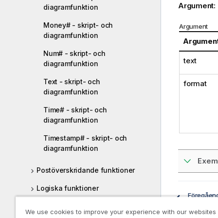
Argument:
diagramfunktion
Money# - skript- och
Argument
diagramfunktion
Argumen
Num# - skript- och
text
diagramfunktion
Text - skript- och
format
diagramfunktion
Time# - skript- och
diagramfunktion
Timestamp# - skript- och
diagramfunktion
Exemp
Postöverskridande funktioner
Logiska funktioner
Föregåen
Tolknin
Mappningsfunktioner
We use cookies to improve your experience with our websites