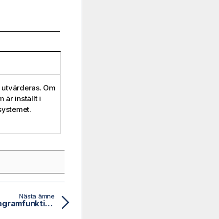
a utvärderas. Om
r inställt i
systemet.
Nästa ämne
Interval# - skript- och diagramfunktion