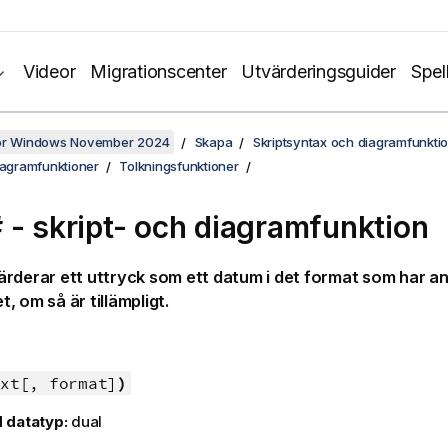
Videor
Migrationscenter
Utvärderingsguider
Spel
för Windows November 2024
Skapa
Skriptsyntax och diagramfunkti
iagramfunktioner
Tolkningsfunktioner
 - skript- och diagramfunktion
rderar ett uttryck som ett datum i det format som har an
, om så är tillämpligt.
xt[, format]
)
 datatyp:
dual