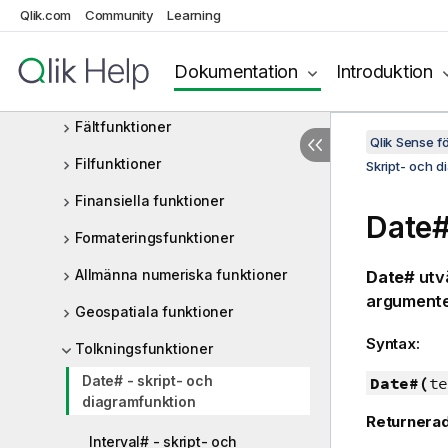
Qlik.com
Community
Learning
Datum- och tidsfunktioner
Exponentiella och logaritmiska
Dokumentation
Introduktion
funktioner
Fältfunktioner
Qlik Sense 
Filfunktioner
Skript- och d
Finansiella funktioner
Date#
Formateringsfunktioner
Allmänna numeriska funktioner
Date#
utvä
argumentet
Geospatiala funktioner
Syntax:
Tolkningsfunktioner
Date# - skript- och
Date#(
te
diagramfunktion
Returnerad
Interval# - skript- och