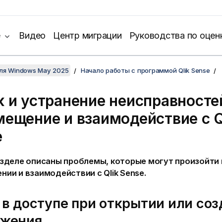
е
Видео
Центр миграции
Руководства по оцен
для Windows May 2025
Начало работы с программой Qlik Sense
к и устранение неисправносте
мещение и взаимодействие с
Q
e
азделе описаны проблемы, которые могут произойти 
нии и взаимодействии с
Qlik Sense
.
 в доступе при открытии или со
ожения