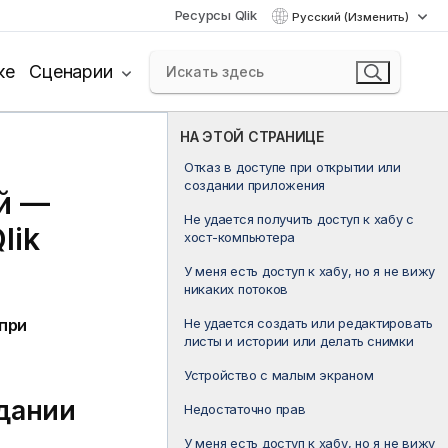
Ресурсы Qlik
Русский (Изменить)
ке
Сценарии
НА ЭТОЙ СТРАНИЦЕ
Отказ в доступе при открытии или
создании приложения
й —
Не удается получить доступ к хабу с
lik
хост-компьютера
У меня есть доступ к хабу, но я не вижу
никаких потоков
Не удается создать или редактировать
при
листы и истории или делать снимки
Устройство с малым экраном
здании
Недостаточно прав
У меня есть доступ к хабу, но я не вижу