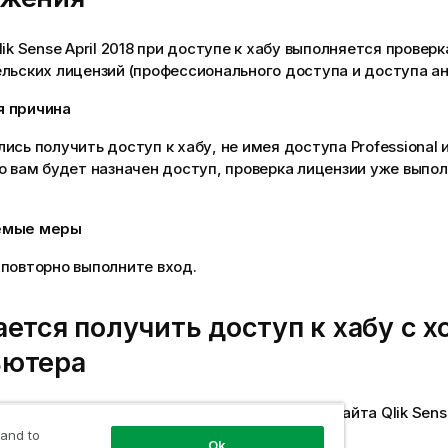
lik Sense
April 2018 при доступе к хабу выполняется проверк
льских лицензий (профессионального доступа и доступа ан
я причина
ись получить доступ к хабу, не имея доступа Professional и
о вам будет назначен доступ, проверка лицензии уже выпол
емые меры
повторно выполните вход.
ается получить доступ к хабу с х
ьютера
 получить доступ к хабу с хост-компьютера сайта
Qlik Sens
тображает ошибку
401.1 Доступ запрещен
.
 and to
Ok