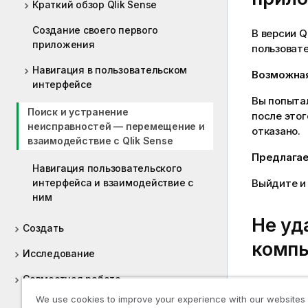
Краткий обзор Qlik Sense
Создание своего первого
В версии
Q
приложения
пользовате
Навигация в пользовательском
Возможна
интерфейсе
Вы попытал
Поиск и устранение
после этог
неисправностей — перемещение и
отказано.
взаимодействие с Qlik Sense
Предлага
Навигация пользовательского
Выйдите и 
интерфейса и взаимодействие с
ним
Не уд
Создать
комп
Исследование
Совместная работа
Я пытаюсь
браузер о
We use cookies to improve your experience with our websites
Помощь разработчикам