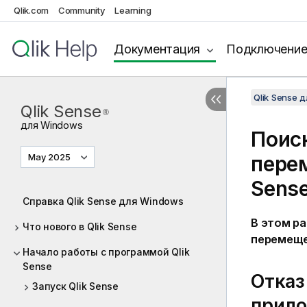
Qlik.com
Community
Learning
Документация
Подключени
Qlik Sense 
Qlik Sense
®
для
Windows
Поис
May 2025
пере
Sens
Справка Qlik Sense для Windows
В этом р
Что нового в Qlik Sense
перемеще
Начало работы с программой Qlik
Sense
Отказ
Запуск Qlik Sense
прил