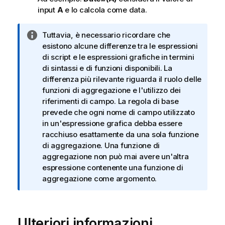
input
A
e lo calcola come data.
N
Tuttavia, è necessario ricordare che
o
esistono alcune differenze tra le espressioni
t
di script e le espressioni grafiche in termini
a
di sintassi e di funzioni disponibili. La
i
differenza più rilevante riguarda il ruolo delle
n
funzioni di aggregazione e l'utilizzo dei
f
riferimenti di campo. La regola di base
o
prevede che ogni nome di campo utilizzato
r
in un'espressione grafica debba essere
m
racchiuso esattamente da una sola funzione
a
di aggregazione. Una funzione di
t
aggregazione non può mai avere un'altra
i
espressione contenente una funzione di
c
aggregazione come argomento.
a
Ulteriori informazioni