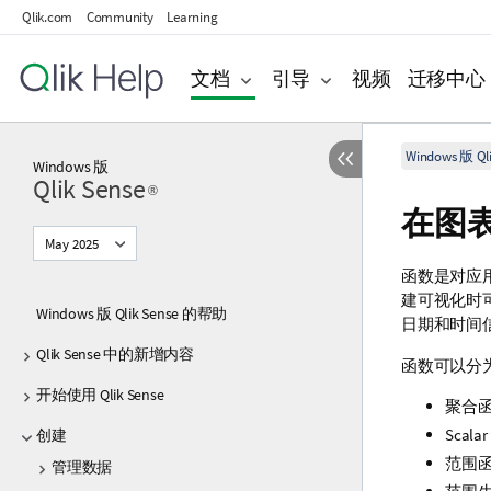
Qlik.com
Community
Learning
文档
引导
视频
迁移中心
Windows 版 Qli
Windows
版
Qlik Sense
®
在图
May 2025
函数是对应
建可视化时
Windows 版 Qlik Sense 的帮助
日期和时间
Qlik Sense 中的新增内容
函数可以分
开始使用 Qlik Sense
聚合
Sca
创建
范围
管理数据