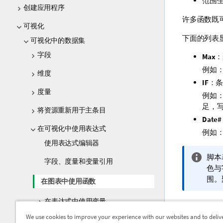
范围
创建应用程序
许多函数既
可视化
下面的列表
可视化中的数据集
字段
Max
：
例如
维度
IF
：条
度量
例如
足，
将资源重新用于主条目
Date#
在可视化中使用表达式
例如
使用表达式编辑器
信
脚本
字段、度量和变量引用
息
色与
注
围。
在图表中使用函数
释
在表达式中使用变量
We use cookies to improve your experience with our websites and to deliv