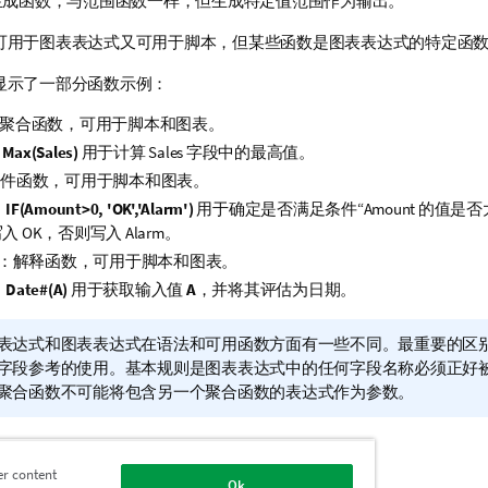
生成函数，与范围函数一样，但生成特定值范围作为输出。
可用于图表表达式又可用于脚本，但某些函数是图表表达式的特定函
显示了一部分函数示例：
聚合函数，可用于脚本和图表。
：
Max(Sales)
用于计算
Sales
字段中的最高值。
件函数，可用于脚本和图表。
：
IF(Amount>0, 'OK','Alarm')
用于确定是否满足条件“
Amount
的值是否
写入
OK
，否则写入
Alarm
。
：解释函数，可用于脚本和图表。
：
Date#(A)
用于获取输入值
A
，并将其评估为日期。
表达式和图表表达式在语法和可用函数方面有一些不同。最重要的区
字段参考的使用。基本规则是图表表达式中的任何字段名称必须正好
聚合函数不可能将包含另一个聚合函数的表达式作为参数。
er content
Ok