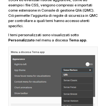
e
esempio i file CSS, vengono compressi e importati
r
come estensione in
Console di gestione Qlik
(
QMC
).
i
Ciò permette l'aggiunta di regole di sicurezza in
QMC
m
per controllare a quali temi hanno accesso utenti
e
specifici.
n
I temi personalizzati sono visualizzati sotto
t
Personalizzato
o
nel menu a discesa
Tema app
.
Menu a discesa Tema app