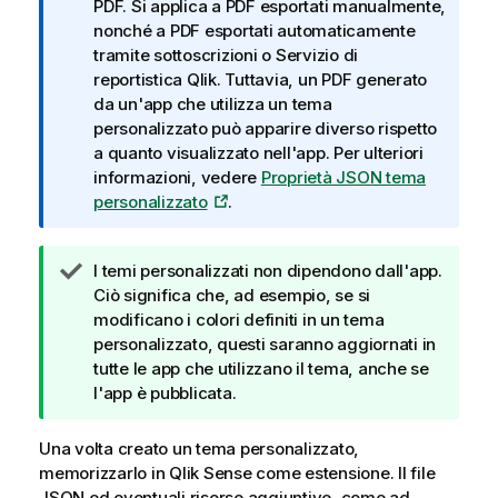
t
PDF
. Si applica a
PDF
esportati manualmente,
a
nonché a
PDF
esportati automaticamente
i
tramite sottoscrizioni o
Servizio di
n
reportistica Qlik
. Tuttavia, un
PDF
generato
f
da un'app che utilizza un tema
o
personalizzato può apparire diverso rispetto
r
a quanto visualizzato nell'app.
Per ulteriori
m
informazioni, vedere
Proprietà JSON tema
a
personalizzato
.
t
i
N
I temi personalizzati non dipendono dall'app.
c
o
Ciò significa che, ad esempio, se si
a
t
modificano i colori definiti in un tema
a
personalizzato, questi saranno aggiornati in
d
tutte le app che utilizzano il tema, anche se
i
l'app è pubblicata.
s
u
Una volta creato un tema personalizzato,
g
memorizzarlo in
Qlik Sense
come estensione. Il file
g
JSON ed eventuali risorse aggiuntive, come ad