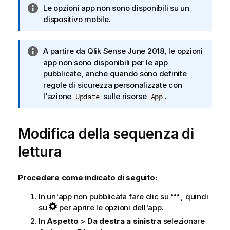
N
Le opzioni app non sono disponibili su un
o
dispositivo mobile.
t
a
N
A partire da
Qlik Sense
June 2018, le opzioni
i
o
app non sono disponibili per le app
n
t
pubblicate, anche quando sono definite
f
a
regole di sicurezza personalizzate con
o
i
l'azione
sulle risorse
.
Update
App
r
n
m
f
a
Modifica della sequenza di
o
t
r
i
lettura
m
c
a
a
t
Procedere come indicato di seguito:
i
In un'app non pubblicata fare clic su
, quindi
c
su
per aprire le opzioni dell'app.
a
In
Aspetto
>
Da destra a sinistra
selezionare