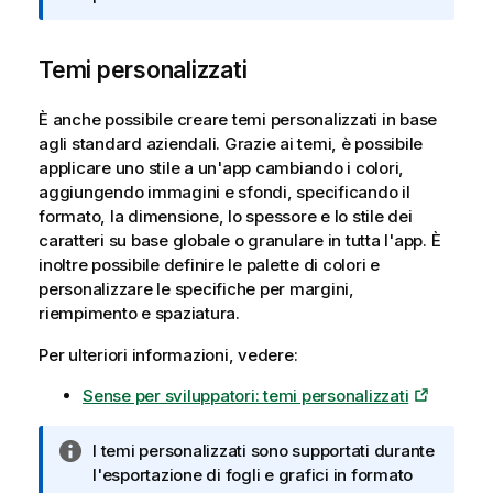
t
a
Temi personalizzati
i
n
f
È anche possibile creare temi personalizzati in base
o
agli standard aziendali. Grazie ai temi, è possibile
r
applicare uno stile a un'app cambiando i colori,
m
aggiungendo immagini e sfondi, specificando il
a
formato, la dimensione, lo spessore e lo stile dei
t
caratteri su base globale o granulare in tutta l'app. È
i
inoltre possibile definire le palette di colori e
c
personalizzare le specifiche per margini,
a
riempimento e spaziatura.
Per ulteriori informazioni, vedere:
Sense per sviluppatori: temi personalizzati
N
I temi personalizzati sono supportati durante
o
l'esportazione di fogli e grafici in formato