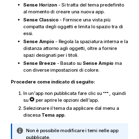
Sense Horizon
- Si tratta del tema predefinito
al momento di creare una nuova app.
Sense Classico
- Fornisce una vista più
compatta degli oggetti e limita lo spazio tra di
essi.
Sense Ampio
- Regola la spaziatura interna e la
distanza attorno agli oggetti, oltre a fornire
spazi designati per i titoli.
Sense Breeze
- Basato su
Sense Ampio
ma
con diverse impostazioni di colore.
Procedere come indicato di seguito:
In un'app non pubblicata fare clic su
, quindi
su
per aprire le opzioni dell'app.
Selezionare il tema da applicare dal menu a
discesa
Tema app
.
N
Non è possibile modificare i temi nelle app
o
pubblicate.