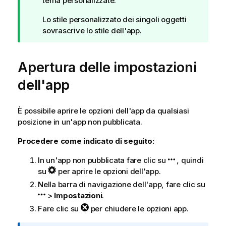
t
tema personalizzate.
a
Lo stile personalizzato dei singoli oggetti
d
sovrascrive lo stile dell'app.
i
s
u
Apertura delle impostazioni
g
g
dell'app
e
r
È possibile aprire le opzioni dell'app da qualsiasi
i
posizione in un'app non pubblicata.
m
e
Procedere come indicato di seguito:
n
t
In un'app non pubblicata fare clic su
, quindi
o
su
per aprire le opzioni dell'app.
Nella barra di navigazione dell'app, fare clic su
>
Impostazioni
.
Fare clic su
per chiudere le opzioni app.