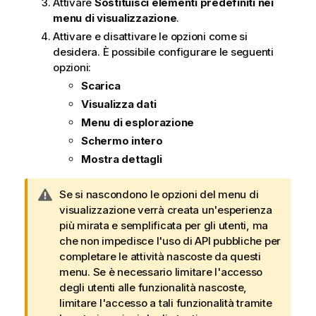
Attivare
Sostituisci elementi predefiniti nei
menu di visualizzazione
.
Attivare e disattivare le opzioni come si
desidera. È possibile configurare le seguenti
opzioni:
Scarica
Visualizza dati
Menu di esplorazione
Schermo intero
Mostra dettagli
N
Se si nascondono le opzioni del menu di
o
visualizzazione verrà creata un'esperienza
t
più mirata e semplificata per gli utenti, ma
a
che non impedisce l'uso di API pubbliche per
d
completare le attività nascoste da questi
i
menu. Se è necessario limitare l'accesso
a
degli utenti alle funzionalità nascoste,
v
limitare l'accesso a tali funzionalità tramite