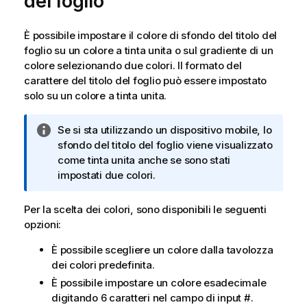
del foglio
È possibile impostare il colore di sfondo del titolo del
foglio su un colore a tinta unita o sul gradiente di un
colore selezionando due colori. Il formato del
carattere del titolo del foglio può essere impostato
solo su un colore a tinta unita.
N
Se si sta utilizzando un dispositivo mobile, lo
o
sfondo del titolo del foglio viene visualizzato
t
come tinta unita anche se sono stati
a
impostati due colori.
i
n
Per la scelta dei colori, sono disponibili le seguenti
f
opzioni:
o
È possibile scegliere un colore dalla tavolozza
r
dei colori predefinita.
m
a
È possibile impostare un colore esadecimale
t
digitando 6 caratteri nel campo di input
#
.