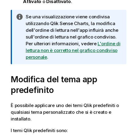
Attivato
o
Disattivato
.
N
Se una visualizzazione viene condivisa
o
utilizzando
Qlik Sense
Charts, la modifica
t
dell'ordine di lettura nell'app influirà anche
a
sull'ordine di lettura nel grafico condiviso.
i
Per ulteriori informazioni, vedere
L'ordine di
n
lettura non è corretto nel grafico condiviso
f
personale
.
o
r
Modifica del tema app
m
a
predefinito
t
i
c
È possibile applicare uno dei temi
Qlik
predefiniti o
a
qualsiasi tema personalizzato che si è creato e
installato.
I temi
Qlik
predefiniti sono: