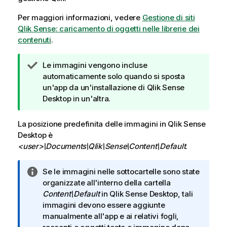
Per maggiori informazioni, vedere
Gestione di siti
Qlik Sense
: caricamento di oggetti nelle librerie dei
contenuti
.
N
Le immagini vengono incluse
o
automaticamente solo quando si sposta
t
un'app da un'installazione di
Qlik Sense
a
Desktop
in un'altra.
d
i
La posizione predefinita delle immagini in
Qlik Sense
s
Desktop
è
u
<user>\Documents\Qlik\Sense\Content\Default
.
g
g
N
Se le immagini nelle sottocartelle sono state
e
o
organizzate all'interno della cartella
r
t
Content\Default
in
Qlik Sense Desktop
, tali
i
a
immagini devono essere aggiunte
m
i
manualmente all'app e ai relativi fogli,
e