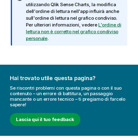
o
utilizzando
Qlik Sense
Charts, la modifica
t
dell'ordine di lettura nell'app influirà anche
a
sull'ordine di lettura nel grafico condiviso.
i
Per ulteriori informazioni, vedere
L'ordine di
n
lettura non è corretto nel grafico condiviso
f
personale
.
o
r
m
a
t
Hai trovato utile questa pagina?
i
c
Se riscontri problemi con questa pagina o con il suo
a
contenuto – un errore di battitura, un passaggio
mancante o un errore tecnico – ti pregiamo di farcelo
sapere!
Lascia qui il tuo feedback