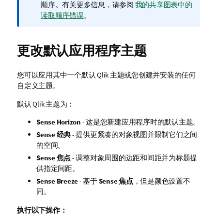
注
顺序。
有关更多信息，请参阅
我的共享图表中的
释
读取顺序错误
。
更改默认应用程序主题
您可以应用其中一个默认
Qlik
主题或您创建并安装的任何
自定义主题。
默认
Qlik
主题为：
Sense Horizon
- 这是您新建应用程序时的默认主题。
Sense 经典
- 提供更紧凑的对象视图并限制它们之间
的空间。
Sense 焦点
- 调整对象周围的边距和间距并为标题提
供指定间距。
Sense Breeze
- 基于
Sense 焦点
，但是颜色设置不
同。
执行以下操作：