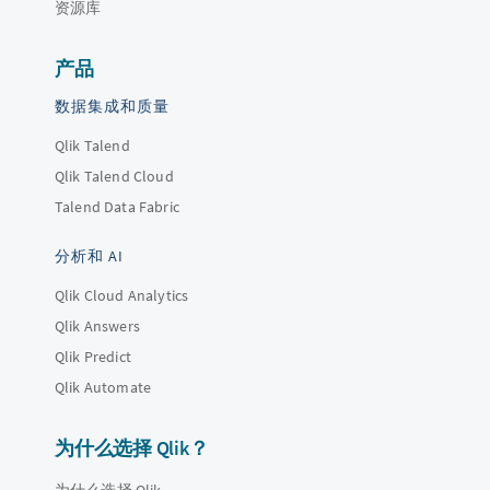
资源库
产品
数据集成和质量
Qlik Talend
Qlik Talend Cloud
Talend Data Fabric
分析和 AI
Qlik Cloud Analytics
Qlik Answers
Qlik Predict
Qlik Automate
为什么选择 Qlik？
为什么选择 Qlik