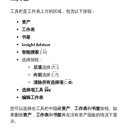
工具栏是工作表上方的区域，包含以下按钮：
资产
工作表
书签
Insight Advisor
智能搜索
(
)
选择按钮：
后退
选择 (
)
向前
选择 (
)
清除所有选择项
(
)
选择项工具
(
)
编辑工作表
您可以选择在工具栏中隐藏
资产
、
工作表
和
书签
按钮。如
果删除
资产
，
工作表
和
书签
将在没有资产面板的情况下显
示。