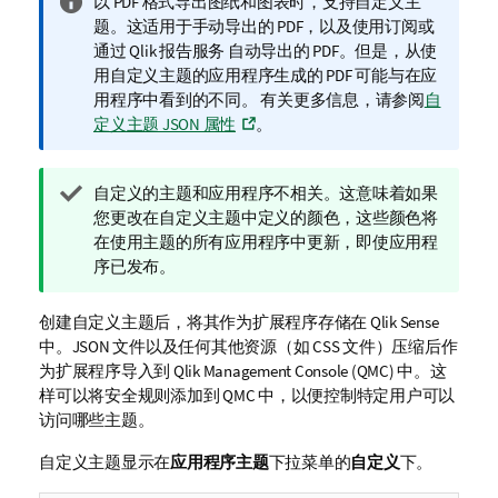
信
以
PDF
格式导出图纸和图表时，支持自定义主
息
题。这适用于手动导出的
PDF
，以及使用订阅或
注
通过
Qlik 报告服务
自动导出的
PDF
。但是，从使
释
用自定义主题的应用程序生成的
PDF
可能与在应
用程序中看到的不同。
有关更多信息，请参阅
自
定义主题 JSON 属性
。
提
自定义的主题和应用程序不相关。这意味着如果
示
您更改在自定义主题中定义的颜色，这些颜色将
注
在使用主题的所有应用程序中更新，即使应用程
释
序已发布。
创建自定义主题后，将其作为扩展程序存储在
Qlik Sense
中。JSON 文件以及任何其他资源（如 CSS 文件）压缩后作
为扩展程序导入到
Qlik Management Console
(
QMC
) 中。这
样可以将安全规则添加到
QMC
中，以便控制特定用户可以
访问哪些主题。
自定义主题显示在
应用程序主题
下拉菜单的
自定义
下。