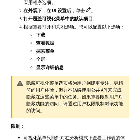
应用程序选项。
在
外观
下，在
UI 设置
后，单击
。
打开
覆盖可视化菜单中的默认项目
。
根据需要打开和关闭选项。您可以配置以下选项：
下载
查看数据
探索菜单
全屏
显示详细信息
警
隐藏可视化菜单选项将为用户创建更专注、更精
告
简的用户体验，但并不妨碍使用公共 API 来完成
注
隐藏在这些菜单中的任务。如果需要限制用户对
释
隐藏功能的访问，请通过用户权限限制对该功能
的访问。
限制：
可视化菜单只能针对在分析模式下查看工作表的体