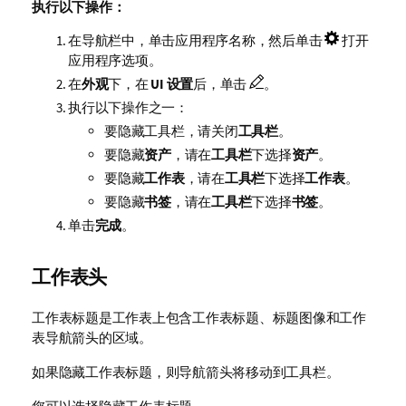
执行以下操作：
在导航栏中，单击应用程序名称，然后单击
打开
应用程序选项。
在
外观
下，在
UI 设置
后，单击
。
执行以下操作之一：
要隐藏工具栏，请关闭
工具栏
。
要隐藏
资产
，请在
工具栏
下选择
资产
。
要隐藏
工作表
，请在
工具栏
下选择
工作表
。
要隐藏
书签
，请在
工具栏
下选择
书签
。
单击
完成
。
工作表头
工作表标题是工作表上包含工作表标题、标题图像和工作
表导航箭头的区域。
如果隐藏工作表标题，则导航箭头将移动到工具栏。