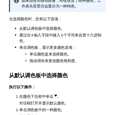
信
如果您使用移动设备，即使设置了两种颜色，工
息
作表头背景仍会显示为一种纯色。
注
释
当选择颜色时，您有以下选项：
从默认调色板中选择颜色。
通过在
#
输入字段中键入 6 个字符来设置十六进制
色。
单击调色板，显示更多颜色选项：
单击颜色盘来选择颜色。
拖动滑块来更改颜色饱和度。
从默认调色板中选择颜色
执行以下操作：
在颜色下拉框中单击
。
对话框打开并显示默认颜色。
单击调色板中的一种颜色。