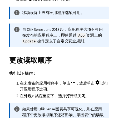
信
移动设备上没有应用程序选项可用。
息
注
信
自
Qlik Sense
June 2018 起，应用程序选项不可用
释
息
在发布的应用程序上，即使通过
资源上的
App
注
操作定义了自定义安全规则。
Update
释
更改读取顺序
执行以下操作：
在未发布的应用程序中，单击
，然后单击
以打
开应用程序选项。
在
外观
>
从右至左
下，选择
打开
或
关闭
。
信
如果使用
Qlik Sense
图表共享可视化，则在应用
息
程序中更改读取顺序还将影响共享图表中的读取