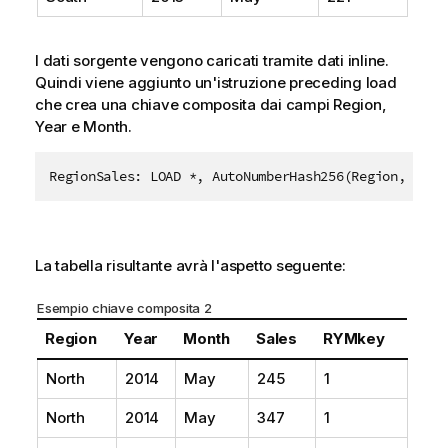
I dati sorgente vengono caricati tramite dati inline.
Quindi viene aggiunto un'istruzione preceding load
che crea una chiave composita dai campi
Region
,
Year
e
Month
.
La tabella risultante avrà l'aspetto seguente:
Esempio chiave composita 2
Region
Year
Month
Sales
RYMkey
North
2014
May
245
1
North
2014
May
347
1