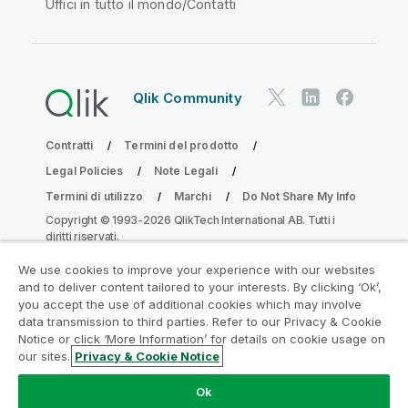
Uffici in tutto il mondo/Contatti
Qlik Community
Contratti
Termini del prodotto
Legal Policies
Note Legali
Termini di utilizzo
Marchi
Do Not Share My Info
Copyright © 1993-2026 QlikTech International AB. Tutti i
diritti riservati.
We use cookies to improve your experience with our websites
and to deliver content tailored to your interests. By clicking ‘Ok’,
Partecipa al programma Analytics
you accept the use of additional cookies which may involve
data transmission to third parties. Refer to our Privacy & Cookie
Modernization
Notice or click ‘More Information’ for details on cookie usage on
our sites.
Privacy & Cookie Notice
Modernizza senza compromettere le tue preziose app
QlikView con il programma Analytics Modernization.
Fare
Ok
clic qui
per maggiori informazioni o per contattarci: