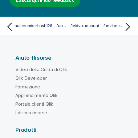
Lascia qui il tuo feedback
autonumberhash128 - funzione di script
fieldvaluecount - funzione di script
Aiuto-Risorse
Video della Guida di Qlik
Qlik Developer
Formazione
Apprendimento Qlik
Portale clienti Qlik
Libreria risorse
Prodotti