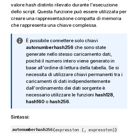
valore hash distinto rilevato durante l'esecuzione
dello script. Questa funzione può essere utilizzata per
creare una rappresentazione compatta di memoria
che rappresenta una chiave complessa.
N
È possibile connettere solo chiavi
o
autonumberhash256
che sono state
t
generate nello stesso caricamento dati,
a
poiché il numero intero viene generato in
i
base all'ordine di lettura della tabella. Se si
n
necessita di utilizzare chiavi permanenti tra i
f
caricamenti di dati indipendentemente
o
dall'ordinamento dei dati sorgente è
r
necessario utilizzare le funzioni
hash128
,
m
hash160
o
hash256
.
a
t
Sintassi:
i
c
autonumberhash256(
)
expression {, expression}
a