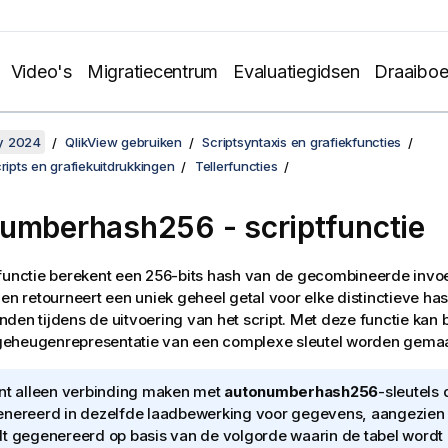
Video's
Migratiecentrum
Evaluatiegidsen
Draaibo
y 2024
QlikView gebruiken
Scriptsyntaxis en grafiekfuncties
cripts en grafiekuitdrukkingen
Tellerfuncties
umberhash256 - scriptfunctie
tfunctie berekent een 256-bits hash van de gecombineerde inv
 en retourneert een uniek geheel getal voor elke distinctieve h
den tijdens de uitvoering van het script. Met deze functie kan 
eheugenrepresentatie van een complexe sleutel worden gemaa
nt alleen verbinding maken met
autonumberhash256
-sleutels d
nereerd in dezelfde laadbewerking voor gegevens, aangezien 
t gegenereerd op basis van de volgorde waarin de tabel wordt 