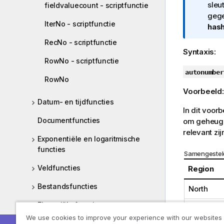
o
sleu
fieldvaluecount - scriptfunctie
r
gege
IterNo - scriptfunctie
m
has
a
RecNo - scriptfunctie
t
Syntaxis:
i
RowNo - scriptfunctie
e
autonumber
RowNo
Voorbeeld
Datum- en tijdfuncties
In dit voor
Documentfuncties
om geheuge
relevant zij
Exponentiële en logaritmische
functies
Samengesteld
Veldfuncties
Region
Bestandsfuncties
North
Financiële functies
North
We use cookies to improve your experience with our websites
Opmaakfuncties