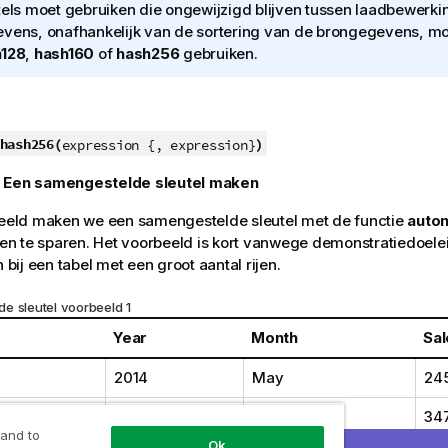
tels moet gebruiken die ongewijzigd blijven tussen laadbewerki
vens, onafhankelijk van de sortering van de brongegevens, moe
h128
,
hash160
of
hash256
gebruiken.
hash256(
)
expression {, expression}
:
Een samengestelde sleutel maken
beeld maken we een samengestelde sleutel met de functie
auto
n te sparen. Het voorbeeld is kort vanwege demonstratiedoele
n bij een tabel met een groot aantal rijen.
e sleutel voorbeeld 1
Year
Month
Sal
2014
May
24
2014
May
34
 and to
Ok