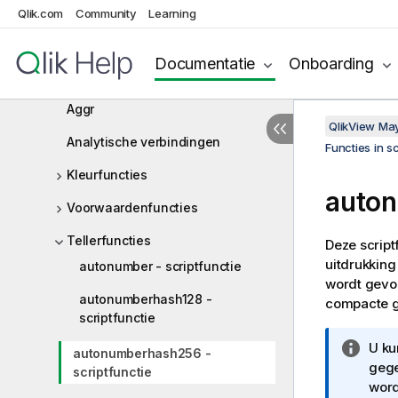
Qlik.com
Community
Learning
Functies in scripts en
grafiekuitdrukkingen
Documentatie
Onboarding
Aggregatiefuncties
Aggr
QlikView Ma
Analytische verbindingen
Functies in s
Kleurfuncties
auton
Voorwaardenfuncties
Tellerfuncties
Deze scrip
uitdrukking
autonumber - scriptfunctie
wordt gevon
autonumberhash128 -
compacte g
scriptfunctie
I
U ku
autonumberhash256 -
n
gege
scriptfunctie
f
word