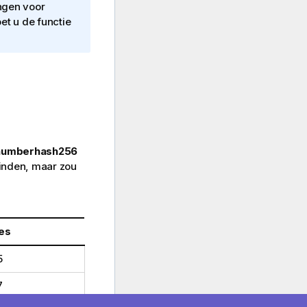
ngen voor
t u de functie
numberhash256
inden, maar zou
es
5
7