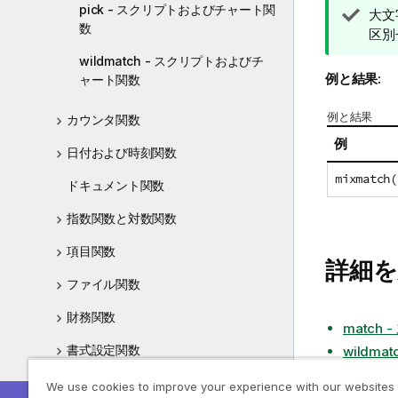
pick - スクリプトおよびチャート関
ヒ
大文
数
ン
区別
ト
wildmatch - スクリプトおよびチ
メ
例と結果:
ャート関数
モ
例と結果
カウンタ関数
例
日付および時刻関数
mixmatch(
ドキュメント関数
指数関数と対数関数
項目関数
詳細を
ファイル関数
財務関数
match
書式設定関数
wildm
一般的な数値関数
We use cookies to improve your experience with our websites