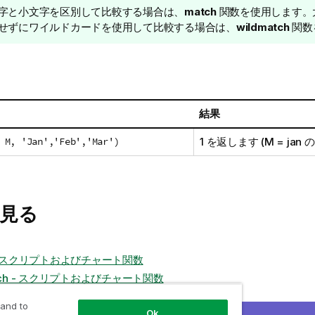
字と小文字を区別して比較する場合は、
match
関数を使用します。
せずにワイルドカードを使用して比較する場合は、
wildmatch
関数
結果
 M, 'Jan','Feb','Mar')
1
を返します (
M
=
jan
の
見る
 - スクリプトおよびチャート関数
atch - スクリプトおよびチャート関数
 and to
Ok