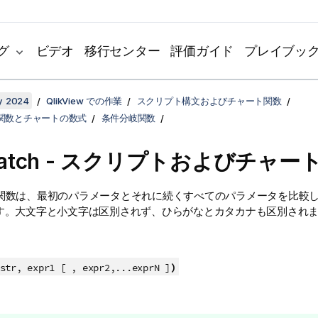
グ
ビデオ
移行センター
評価ガイド
プレイブッ
y 2024
QlikView での作業
スクリプト構文およびチャート関数
関数とチャートの数式
条件分岐関数
match - スクリプトおよびチャー
関数は、最初のパラメータとそれに続くすべてのパラメータを比較
す。大文字と小文字は区別されず、ひらがなとカタカナも区別され
)
tr, expr1 [ , expr2,...exprN ]