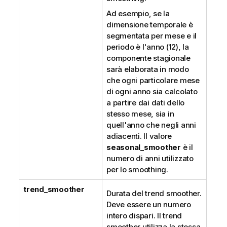
Ad esempio, se la
dimensione temporale è
segmentata per mese e il
periodo è l'anno (12), la
componente stagionale
sarà elaborata in modo
che ogni particolare mese
di ogni anno sia calcolato
a partire dai dati dello
stesso mese, sia in
quell'anno che negli anni
adiacenti. Il valore
seasonal_smoother
è il
numero di anni utilizzato
per lo smoothing.
trend_smoother
Durata del trend smoother.
Deve essere un numero
intero dispari. Il trend
smoother utilizza la stessa