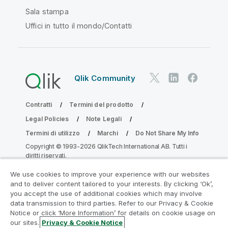
Sala stampa
Uffici in tutto il mondo/Contatti
Qlik Community
Contratti
Termini del prodotto
Legal Policies
Note Legali
Termini di utilizzo
Marchi
Do Not Share My Info
Copyright © 1993-2026 QlikTech International AB. Tutti i
diritti riservati.
We use cookies to improve your experience with our websites
and to deliver content tailored to your interests. By clicking ‘Ok’,
Partecipa al programma Analytics
you accept the use of additional cookies which may involve
data transmission to third parties. Refer to our Privacy & Cookie
Modernization
Notice or click ‘More Information’ for details on cookie usage on
our sites.
Privacy & Cookie Notice
Modernizza senza compromettere le tue preziose app