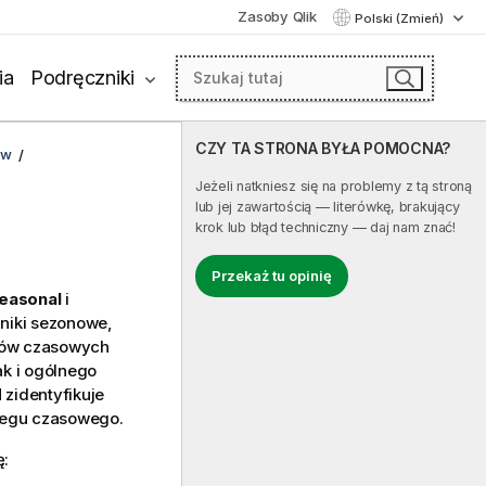
Zasoby Qlik
Polski (Zmień)
ia
Podręczniki
CZY TA STRONA BYŁA POMOCNA?
ów
Jeżeli natkniesz się na problemy z tą stroną
lub jej zawartością — literówkę, brakujący
krok lub błąd techniczny — daj nam znać!
Przekaż tu opinię
easonal
i
niki sezonowe,
gów czasowych
ak i ogólnego
d
zidentyfikuje
eregu czasowego.
ę: