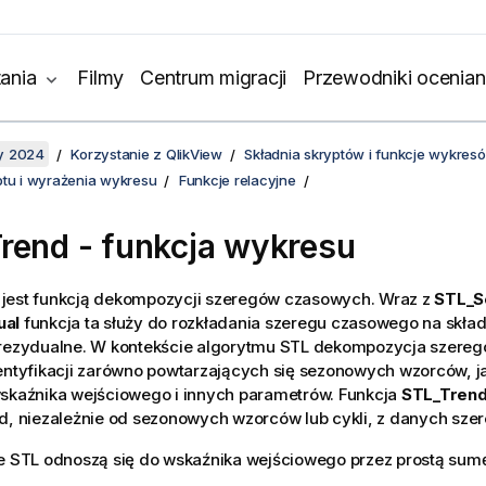
ania
Filmy
Centrum migracji
Przewodniki ocenian
y 2024
Korzystanie z QlikView
Składnia skryptów i funkcje wykres
ptu i wyrażenia wykresu
Funkcje relacyjne
rend - funkcja wykresu
jest funkcją dekompozycji szeregów czasowych. Wraz z
STL_S
ual
funkcja ta służy do rozkładania szeregu czasowego na skład
 rezydualne. W kontekście algorytmu STL dekompozycja szere
entyfikacji zarówno powtarzających się sezonowych wzorców, j
wskaźnika wejściowego i innych parametrów. Funkcja
STL_Tren
nd, niezależnie od sezonowych wzorców lub cykli, z danych sz
je STL odnoszą się do wskaźnika wejściowego przez prostą sum