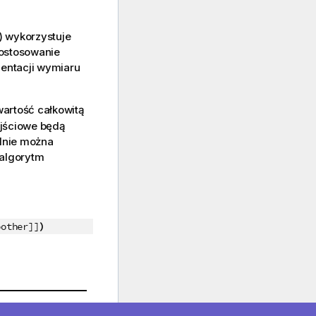
 wykorzystuje
dostosowanie
entacji wymiaru
 wartość całkowitą
ejściowe będą
alnie można
 algorytm
)
oother]]