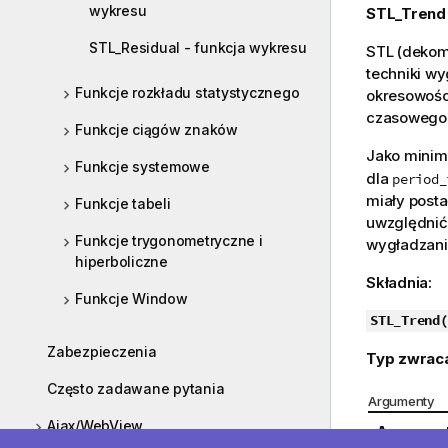
wykresu
STL_Trend
STL_Residual - funkcja wykresu
STL (dekom
techniki w
Funkcje rozkładu statystycznego
okresowośc
czasowego 
Funkcje ciągów znaków
Jako mini
Funkcje systemowe
dla
period_
miały posta
Funkcje tabeli
uwzględnić
Funkcje trygonometryczne i
wygładzani
hiperboliczne
Składnia:
Funkcje Window
STL_Trend(
Zabezpieczenia
Typ zwrac
Często zadawane pytania
Argumenty
Ajax/WebView
Argumen