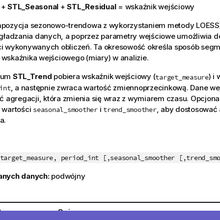
+
STL_Seasonal
+
STL_Residual
= wskaźnik wejściowy
pozycja sezonowo-trendowa z wykorzystaniem metody LOESS)
ygładzania danych, a poprzez parametry wejściowe umożliwia 
i wykonywanych obliczeń. Ta okresowość określa sposób segm
wskaźnika wejściowego (miary) w analizie.
mum
STL_Trend
pobiera wskaźnik wejściowy (
) i
target_measure
, a następnie zwraca wartość zmiennoprzecinkową. Dane w
int
ć agregacji, która zmienia się wraz z wymiarem czasu. Opcjon
 wartości
i
, aby dostosować
seasonal_smoother
trend_smoother
a.
target_measure, period_int [,seasonal_smoother [,trend_sm
anych danych:
podwójny
t
Opis