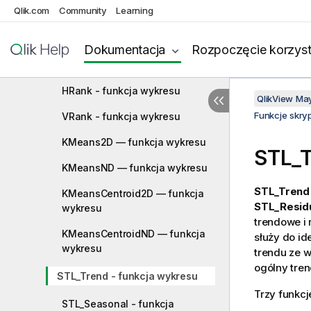
Qlik.com
Community
Learning
Funkcje zakresu
Funkcje relacyjne
Dokumentacja
Rozpoczęcie korzyst
Rank - funkcja wykresu
HRank - funkcja wykresu
QlikView Ma
Funkcje skry
VRank - funkcja wykresu
KMeans2D — funkcja wykresu
STL_T
KMeansND — funkcja wykresu
STL_Trend
KMeansCentroid2D — funkcja
STL_Resid
wykresu
trendowe i
KMeansCentroidND — funkcja
służy do id
wykresu
trendu ze 
ogólny tre
STL_Trend - funkcja wykresu
Trzy funkc
STL_Seasonal - funkcja