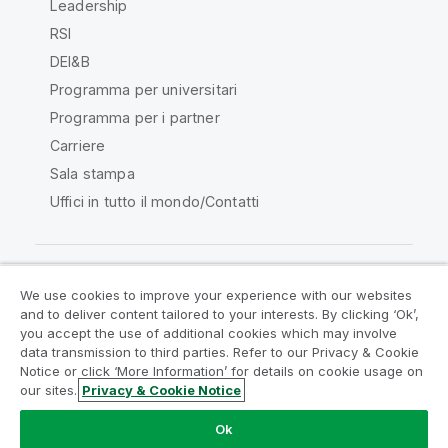
Leadership
RSI
DEI&B
Programma per universitari
Programma per i partner
Carriere
Sala stampa
Uffici in tutto il mondo/Contatti
We use cookies to improve your experience with our websites
Qlik Community
and to deliver content tailored to your interests. By clicking ‘Ok’,
you accept the use of additional cookies which may involve
data transmission to third parties. Refer to our Privacy & Cookie
Contratti
Termini del prodotto
Notice or click ‘More Information’ for details on cookie usage on
Legal Policies
Note Legali
our sites.
Privacy & Cookie Notice
Termini di utilizzo
Marchi
Do Not Share My Info
Ok
Copyright © 1993-2026 QlikTech International AB. Tutti i