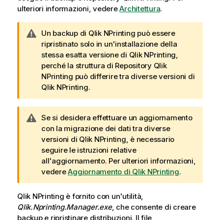
ulteriori informazioni, vedere
Architettura
.
N
Un backup di
Qlik NPrinting
può essere
o
ripristinato solo in un'installazione della
t
stessa esatta versione di
Qlik NPrinting
,
a
perché la struttura di
Repository Qlik
d
NPrinting
può differire tra diverse versioni di
i
Qlik NPrinting
.
a
v
N
Se si desidera effettuare un aggiornamento
v
o
con la migrazione dei dati tra diverse
i
t
versioni di
Qlik NPrinting
, è necessario
s
a
seguire le istruzioni relative
o
d
all'aggiornamento. Per ulteriori informazioni,
i
vedere
Aggiornamento di Qlik NPrinting
.
a
v
Qlik NPrinting
è fornito con un'utilità,
v
Qlik.Nprinting.Manager.exe
, che consente di creare
i
backup e ripristinare distribuzioni. Il file