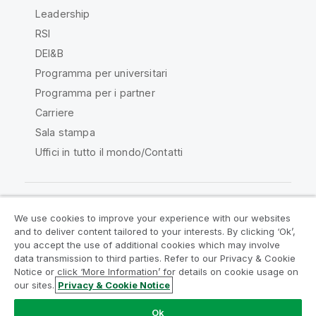
Leadership
RSI
DEI&B
Programma per universitari
Programma per i partner
Carriere
Sala stampa
Uffici in tutto il mondo/Contatti
We use cookies to improve your experience with our websites
Qlik Community
and to deliver content tailored to your interests. By clicking ‘Ok’,
you accept the use of additional cookies which may involve
data transmission to third parties. Refer to our Privacy & Cookie
Contratti
Termini del prodotto
Notice or click ‘More Information’ for details on cookie usage on
Legal Policies
Note Legali
our sites.
Privacy & Cookie Notice
Termini di utilizzo
Marchi
Do Not Share My Info
Ok