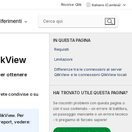
Risorse Qlik
Italiano (Cambia)
iferimenti
IN QUESTA PAGINA
Requisiti
ikView
Limitazioni
Differenze tra le connessioni al server
er ottenere
QlikView e le connessioni QlikView locali
HAI TROVATO UTILE QUESTA PAGINA?
 rete condivise o su
Se riscontri problemi con questa pagina o
con il suo contenuto – un errore di battitura,
un passaggio mancante o un errore tecnico
likView
. Per
– ti pregiamo di farcelo sapere!
report, vedere: