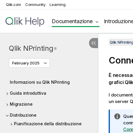
Qlik.com
Community
Learning
Documentazione
Introduzion
Qlik NPrinti
Qlik NPrinting
®
Conne
February 2025
È necessar
grafici
Qli
Informazioni su Qlik NPrinting
Guida introduttiva
I document
un server
Q
Migrazione
Distribuzione
N
Ques
o
conn
Pianificazione della distribuzione
t
Conn