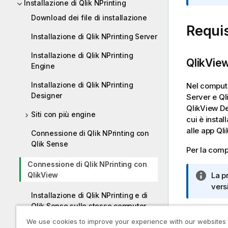
Installazione di Qlik NPrinting
a
i
Download dei file di installazione
Requis
n
Installazione di Qlik NPrinting Server
f
o
Installazione di Qlik NPrinting
r
QlikVie
Engine
m
a
Installazione di Qlik NPrinting
Nel comput
t
Designer
Server
e
Ql
i
QlikView D
Siti con più engine
c
cui è instal
a
alle app
Qli
Connessione di Qlik NPrinting con
Qlik Sense
Per la compa
Connessione di Qlik NPrinting con
QlikView
N
La p
o
vers
Installazione di Qlik NPrinting e di
t
Qlik Sense sullo stesso computer
a
QlikVie
i
We use cookies to improve your experience with our websites
Disinstallazione di Qlik NPrinting