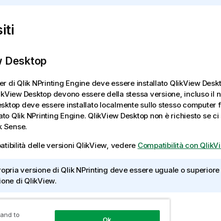
iti
w Desktop
er di
Qlik NPrinting Engine
deve essere installato
QlikView Desk
ikView Desktop
devono essere della stessa versione, incluso il 
esktop
deve essere installato localmente sullo stesso computer fi
lato
Qlik NPrinting Engine
.
QlikView Desktop
non è richiesto se ci
k Sense
.
tibilità delle versioni
QlikView
, vedere
Compatibilità con QlikV
ropria versione di
Qlik NPrinting
deve essere uguale o superiore 
ione di
QlikView
.
w Server
 and to
Ok