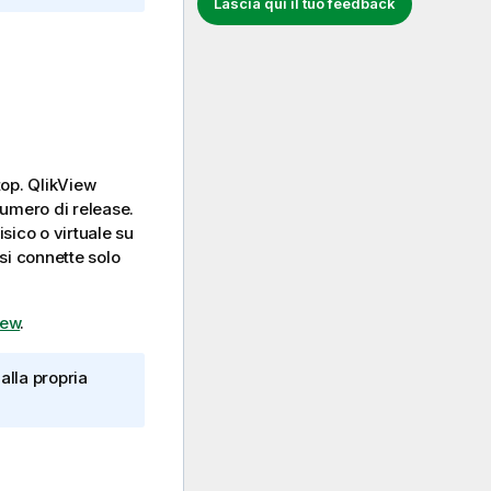
Lascia qui il tuo feedback
top
.
QlikView
numero di release.
sico o virtuale su
 si connette solo
iew
.
alla propria