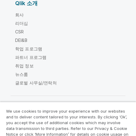
Qlik 소개
회사
리더십
CSR
DEI&B
학업 프로그램
파트너 프로그램
취업 정보
뉴스룸
글로벌 사무실/연락처
We use cookies to improve your experience with our websites
Qlik Community
and to deliver content tailored to your interests. By clicking ‘Ok’,
you accept the use of additional cookies which may involve
data transmission to third parties. Refer to our Privacy & Cookie
법적 계약
제품 약관
Legal Policies
Notice or click ‘More Information’ for details on cookie usage on