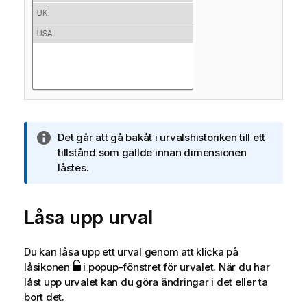
A
Det går att gå bakåt i urvalshistoriken till ett
n
tillstånd som gällde innan dimensionen
t
låstes.
e
c
Låsa upp urval
k
n
i
Du kan låsa upp ett urval genom att klicka på
n
låsikonen
i popup-fönstret för urvalet. När du har
g
låst upp urvalet kan du göra ändringar i det eller ta
o
bort det.
m