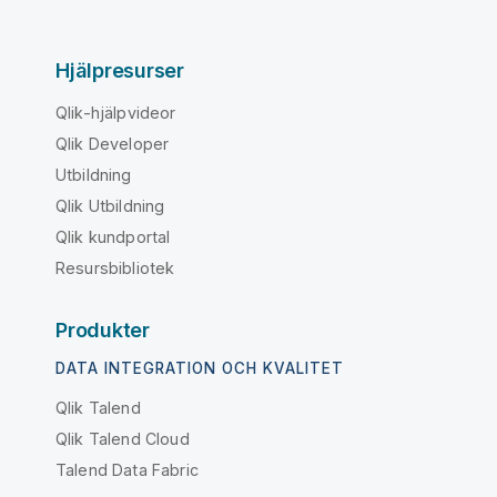
t
i
o
Hjälpresurser
n
Qlik-hjälpvideor
Qlik Developer
Utbildning
Qlik Utbildning
Qlik kundportal
Resursbibliotek
Produkter
DATA INTEGRATION OCH KVALITET
Qlik Talend
Qlik Talend Cloud
Talend Data Fabric