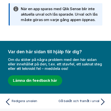
i
A
När en app sparas med
Qlik Sense
blir inte
n
n
aktuella urval och lås sparade. Urval och lås
f
t
måste göras om varje gång appen öppnas.
o
e
r
c
m
k
a
n
t
i
i
Var den här sidan till hjälp för dig?
n
o
g
n
Om du stöter på några problem med den här sidan
o
eller innehållet på den, t.ex. ett stavfel, ett saknat steg
eller ett tekniskt fel – meddela oss!
m
i
n
Lämna din feedback här
f
o
r
Redigera urvalen
Gå bakåt och framåt i urval
m
a