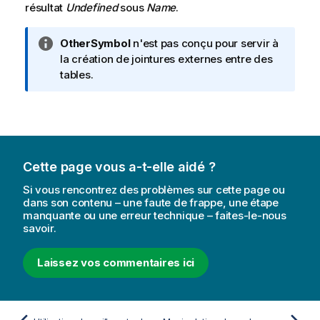
résultat
Undefined
sous
Name
.
N
OtherSymbol
n'est pas conçu pour servir à
o
la création de jointures externes entre des
t
tables.
e
I
n
f
o
Cette page vous a-t-elle aidé ?
r
m
Si vous rencontrez des problèmes sur cette page ou
a
dans son contenu – une faute de frappe, une étape
manquante ou une erreur technique – faites-le-nous
t
savoir.
i
o
Laissez vos commentaires ici
n
s