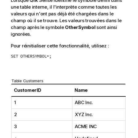
Lorsque
Qlik Sense
identifie le symbole défini dans
une table interne, il l'interprète comme toutes les
valeurs qui n'ont pas déjà été chargées dans le
champ où il se trouve. Les valeurs trouvées dans le
champ après le symbole
OtherSymbol
sont ainsi
ignorées.
Pour réinitialiser cette fonctionnalité, utilisez :
SET OTHERSYMBOL=;
Table Customers
CustomerID
Name
1
ABC Inc.
2
XYZ Inc.
3
ACME INC