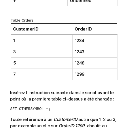
+
Undefined
Table Orders
CustomerID
OrderID
1
1234
3
1243
5
1248
7
1299
Insérez l'instruction suivante dans le script avant le
point où la première table ci-dessus a été chargée :
SET OTHERSYMBOL=+;
Toute référence à un
CustomerID
autre que
1
,
2
ou
3
,
par exemple un clic sur
OrderID 1299
, aboutit au