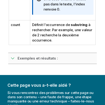
o
pas dans le texte, l'index
t
renvoie 0.
e
I
count
Définit l'occurrence de
n
substring
à
rechercher. Par exemple, une valeur
f
de 2 recherche la deuxième
o
occurrence.
r
m
a
t
Exemples et résultats :
i
o
n
s
Cette page vous a-t-elle aidé ?
Si vous rencontrez des problèmes sur cette page ou
dans son contenu – une faute de frappe, une étape
manquante ou une erreur technique – faites-le-nous