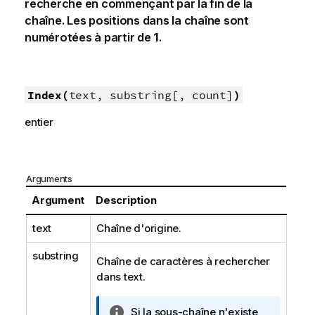
recherche en commençant par la fin de la
chaîne. Les positions dans la chaîne sont
numérotées à partir de
1
.
Index(
text, substring[, count]
)
entier
Arguments
Argument
Description
text
Chaîne d'origine.
substring
Chaîne de caractères à rechercher
dans
text
.
N
Si la sous-chaîne n'existe