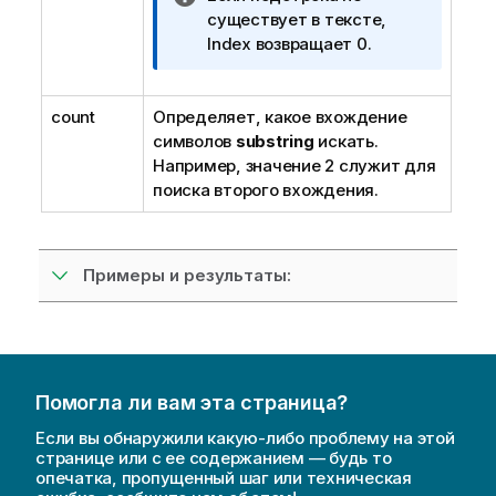
р
существует в тексте,
и
Index возвращает 0.
м
е
count
Определяет, какое вхождение
ч
символов
а
substring
искать.
Например, значение 2 служит для
н
поиска второго вхождения.
и
е
к
и
Примеры и результаты:
н
ф
о
р
м
Помогла ли вам эта страница?
а
ц
Если вы обнаружили какую-либо проблему на этой
странице или с ее содержанием — будь то
и
опечатка, пропущенный шаг или техническая
и