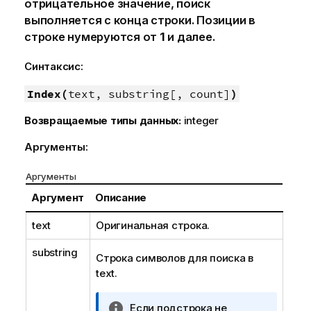
отрицательное значение, поиск
выполняется с конца строки. Позиции в
строке нумеруются от
1
и далее.
Синтаксис:
Index(
text, substring[, count]
)
Возвращаемые типы данных:
integer
Аргументы:
Аргументы
Аргумент
Описание
text
Оригинальная строка.
substring
Строка символов для поиска в
text
.
П
Если подстрока не