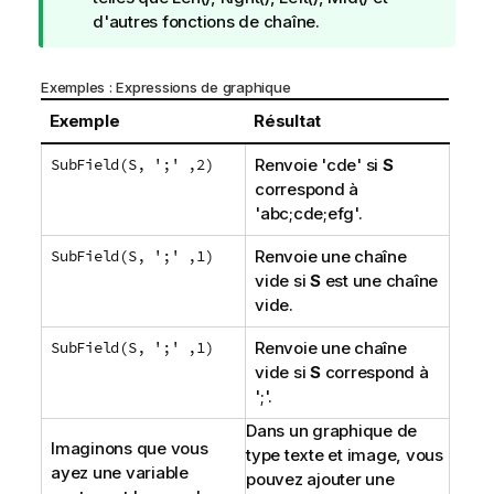
e
d'autres fonctions de chaîne.
C
o
Exemples : Expressions de graphique
n
s
Exemple
Résultat
e
SubField(S, ';' ,2)
Renvoie
'cde'
si
S
i
correspond à
l
'abc;cde;efg'
.
SubField(S, ';' ,1)
Renvoie une chaîne
vide si
S
est une chaîne
vide.
SubField(S, ';' ,1)
Renvoie une chaîne
vide si
S
correspond à
';'
.
Dans un graphique de
Imaginons que vous
type texte et image, vous
ayez une variable
pouvez ajouter une