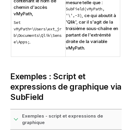
contenant le nom de
mesure telle que :
chemin d'accès
SubField(vMyPath,
vMyPath
,
'\',-3
)
, ce qui aboutit à
'
Qlik
', car il s'agit de la
Set
troisième sous-chaîne en
vMyPath=\Users\ext_jr
partant de l'extrémité
b\Documents\Qlik\Sens
droite de la variable
e\Apps;
.
vMyPath
.
Exemples : Script et
expressions de graphique via
SubField
Exemples - script et expressions de
graphique