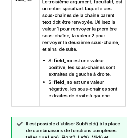
Le troisième argument, facultatif, est
un entier spécifiant laquelle des
sous-chaînes de la chaîne parent
text
doit être renvoyée. Utilisez la
valeur 1 pour renvoyer la première
sous-chaîne, la valeur 2 pour
renvoyer la deuxième sous-chaîne,
et ainsi de suite.
Si
field_no
est une valeur
positive, les sous-chaînes sont
extraites de gauche à droite.
Si
field_no
est une valeur
négative, les sous-chaînes sont
extraites de droite à gauche.
N
Il est possible d'utiliser
SubField()
à la place
o
de combinaisons de fonctions complexes
t
telles que
Len()
,
Right()
,
Left()
,
Mid()
et