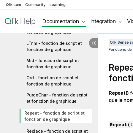
Qlik.com
Community
Learning
LevenshteinDist - fonction de
script et fonction de graphique
Documentation
Intégration
Vi
Lower - fonction de script et
fonction de graphique
Qlik Sense 
LTrim - fonction de script et
fonction de graphique
Fonctions de 
Mid - fonction de script et
Repea
fonction de graphique
fonct
Ord - fonction de script et
fonction de graphique
Repeat()
f
PurgeChar - fonction de script
que le nom
et fonction de graphique
Repeat - fonction de script et
fonction de graphique
Repeat(
t
Replace - fonction de script et