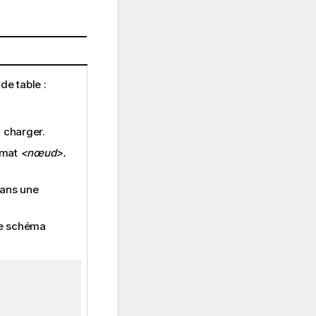
de table :
 charger.
ormat
<nœud>.
dans une
le schéma