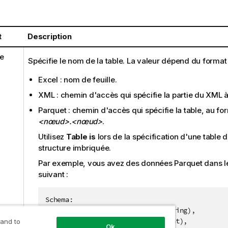
t
Description
e
Spécifie le nom de la table. La valeur dépend du format 
Excel : nom de feuille.
XML : chemin d'accès qui spécifie la partie du XML à
Parquet : chemin d'accès qui spécifie la table, au f
<nœud>.<nœud>
.
Utilisez
Table is
lors de la spécification d'une table 
structure imbriquée.
Par exemple, vous avez des données Parquet dans 
suivant :
Schema:

Field(name: "Name", datatype: String),

Field(name: "Age", datatype: Float),

 and to
Ok