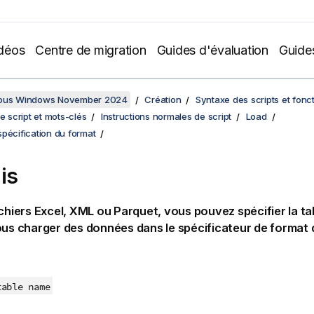
déos
Centre de migration
Guides d'évaluation
Guide
sous Windows November 2024
Création
Syntaxe des scripts et fonc
de script et mots-clés
Instructions normales de script
Load
pécification du format
is
ichiers Excel, XML ou Parquet, vous pouvez spécifier la tab
ous charger des données dans le spécificateur de format d
table name