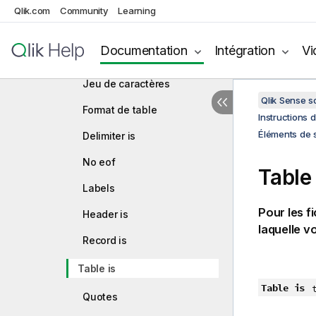
Load
Qlik.com
Community
Learning
distinct
Éléments de spécification du
Documentation
Intégration
Vi
format
Jeu de caractères
Qlik Sense 
Format de table
Instructions 
Éléments de s
Delimiter is
No eof
Table 
Labels
Pour les f
Header is
laquelle v
Record is
Table is
Table is
Quotes