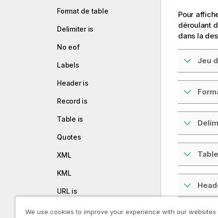
Format de table
Pour affich
déroulant d
Delimiter is
dans la des
No eof
Jeu d
Labels
Header is
Forma
Record is
Table is
Delim
Quotes
Table
XML
KML
Heade
URL is
userAgent is
We use cookies to improve your experience with our websites
Comm