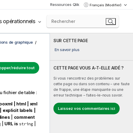
Ressources Qlik
Français (Modifier)
s opérationnels
SUR CETTE PAGE
tions de graphique
En savoir plus
opper/réduire tout
CETTE PAGE VOUS A-T-ELLE AIDÉ ?
Si vous rencontrez des problèmes sur
cette page ou dans son contenu – une faute
de frappe, une étape manquante ou une
fichier de table :
erreur technique – faites-le-nous savoir.
 ooxml | html | xml
Laissez vos commentaires ici
explicit labels |
lines
|
comment
q
|
URL is
|
string