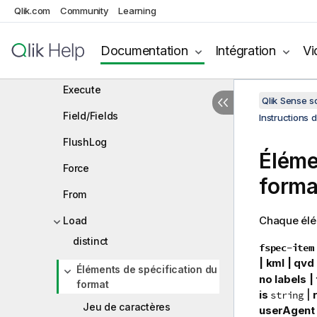
Qlik.com
Community
Disconnect
Learning
Drop
Documentation
Intégration
Vi
Drop table
Execute
Qlik Sense 
Field/Fields
Instructions 
FlushLog
Éléme
Force
forma
From
Chaque élém
Load
distinct
fspec-item
|
kml |
qvd 
Éléments de spécification du
no labels | 
format
is
|
string
Jeu de caractères
userAgent 