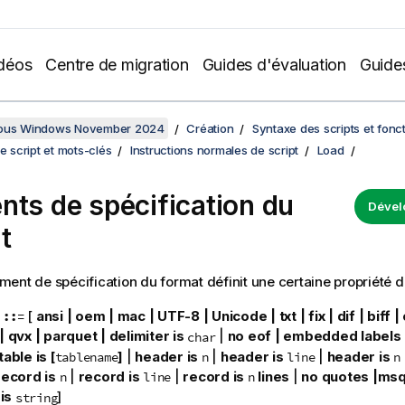
déos
Centre de migration
Guides d'évaluation
Guide
sous Windows November 2024
Création
Syntaxe des scripts et fonc
de script et mots-clés
Instructions normales de script
Load
nts de spécification du
Dével
t
ent de spécification du format définit une certaine propriété du 
[
ansi | oem | mac | UTF-8 | Unicode | txt | fix | dif | biff |
 ::=
| qvx
| parquet |
delimiter is
|
no eof | embedded labels | 
char
table is [
]
|
header is
|
header is
|
header is
tablename
n
line
n
record is
|
record is
|
record is
lines
|
no quotes |ms
n
line
n
is
]
string