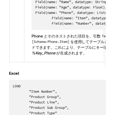
Field(name: "Name", datatype: String),

Field(name: "Age", datatype: Float),

Field(name: "Phone", datatype: List(

	Field(name: "Item", datatype: Struct[

    	Field(name: "Number", datatype
Phone とそのネストされた項目を、引数
Table 
[Schema:Phone.Item]
を使用してテーブルとし
ドできます。これにより、テーブルにキー項目
%Key_Phone
が生成されます。
Excel
LOAD

	"Item Number",

	"Product Group",

	"Product Line",

	"Product Sub Group",

	"Product Type"
