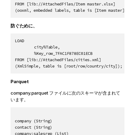
FROM [lib://AttachedFiles/Item master.xlsx]

(ooxml, embedded labels, table is [Item master]);
防ぐために、
LOAD

	city%Table,

	%Key_row_7FAC1F878EC01ECB

FROM [lib://AttachedFiles/cities.xml]

Parquet
company.parquet ファイルに次のスキーマが含まれて
います。
company (String)

contact (String)

company:salesrep (List)
