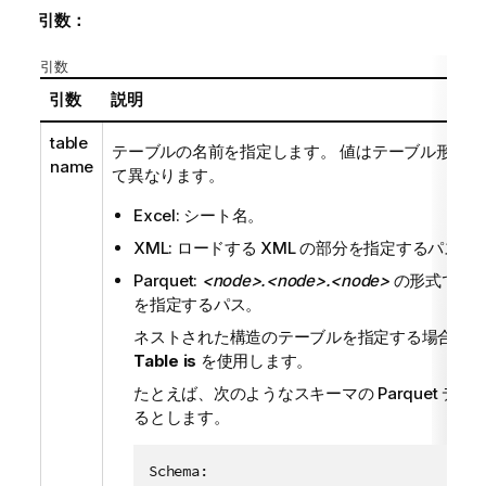
引数：
引数
引数
説明
table
テーブルの名前を指定します。 値はテーブル形式に
name
て異なります。
Excel: シート名。
XML: ロードする XML の部分を指定するパス。
Parquet:
<node>.<node>.<node>
の形式でテ
を指定するパス。
ネストされた構造のテーブルを指定する場合は、
Table is
を使用します。
たとえば、次のようなスキーマの Parquet デー
るとします。
Schema:
