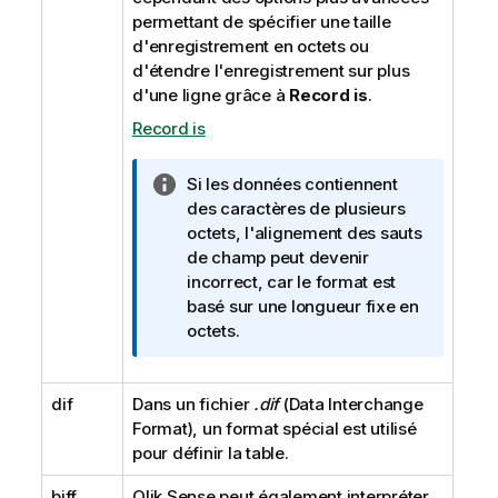
permettant de spécifier une taille
d'enregistrement en octets ou
d'étendre l'enregistrement sur plus
d'une ligne grâce à
Record is
.
Record is
N
Si les données contiennent
o
des caractères de plusieurs
t
octets, l'alignement des sauts
e
de champ peut devenir
I
incorrect, car le format est
n
basé sur une longueur fixe en
f
octets.
o
r
dif
Dans un fichier
m
.dif
(
Data Interchange
Format
a
), un format spécial est utilisé
pour définir la table.
t
i
biff
Qlik Sense
peut également interpréter