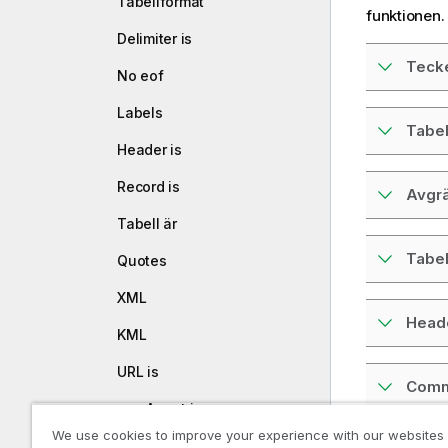
Tabellformat
funktionen.
Delimiter is
Teck
No eof
Labels
Tabel
Header is
Record is
Avgrä
Tabell är
Tabel
Quotes
XML
Heade
KML
URL is
Comm
userAgent is
We use cookies to improve your experience with our websites