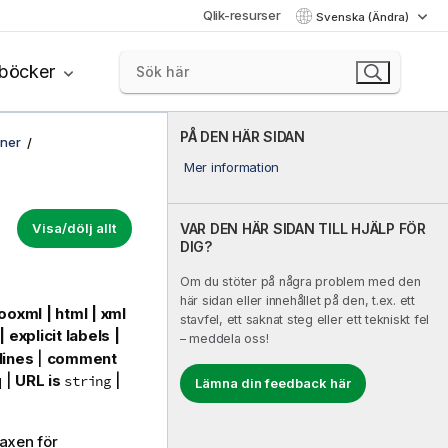
Qlik-resurser
Svenska (Ändra)
böcker
PÅ DEN HÄR SIDAN
oner
Mer information
Visa/dölj allt
VAR DEN HÄR SIDAN TILL HJÄLP FÖR
DIG?
Om du stöter på några problem med den
här sidan eller innehållet på den, t.ex. ett
 ooxml | html | xml
stavfel, ett saknat steg eller ett tekniskt fel
explicit labels |
– meddela oss!
lines
|
comment
q
|
URL is
|
string
Lämna din feedback här
taxen för