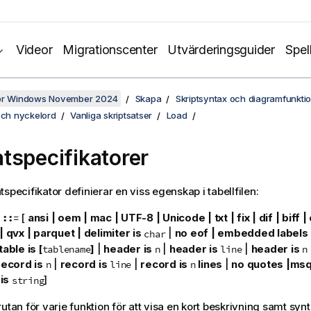
Videor
Migrationscenter
Utvärderingsguider
Spel
för Windows November 2024
Skapa
Skriptsyntax och diagramfunkti
och nyckelord
Vanliga skriptsatser
Load
tspecifikatorer
specifikator definierar en viss egenskap i tabellfilen:
[
ansi | oem | mac | UTF-8 | Unicode | txt | fix | dif | biff |
 ::=
| qvx
| parquet |
delimiter is
|
no eof | embedded labels | 
char
table is [
]
|
header is
|
header is
|
header is
tablename
n
line
n
record is
|
record is
|
record is
lines
|
no quotes |ms
n
line
n
is
]
string
utan för varje funktion för att visa en kort beskrivning samt syn