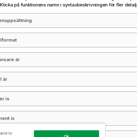
 Klicka på funktionens namn i syntaxbeskrivningen för fler detalj
enuppsättning
lformat
nsare är
l är
r is
ent is
 and to
Ok