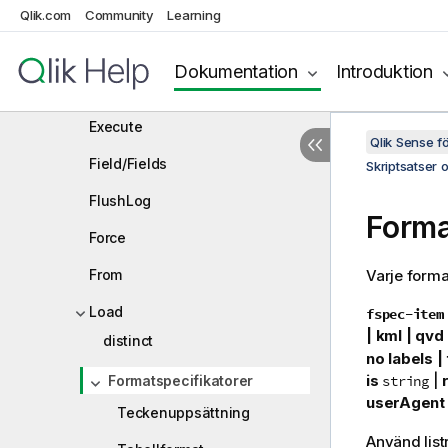
Qlik.com
Community
Disconnect
Learning
Drop
Dokumentation
Introduktion
Drop table
Execute
Qlik Sense 
Field/Fields
Skriptsatser 
FlushLog
Forma
Force
From
Varje format
Load
fspec-item
|
kml |
qvd 
distinct
no labels | 
is
|
Formatspecifikatorer
string
userAgent 
Teckenuppsättning
Använd listr