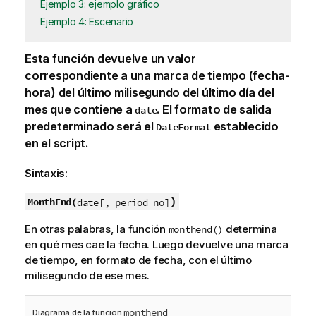
Ejemplo 3: ejemplo gráfico
Ejemplo 4: Escenario
Esta función devuelve un valor
correspondiente a una marca de tiempo (fecha-
hora) del último milisegundo del último día del
mes que contiene a
. El formato de salida
date
predeterminado será el
establecido
DateFormat
en el script.
Sintaxis:
)
MonthEnd(
date[, period_no]
En otras palabras, la función
determina
monthend()
en qué mes cae la fecha. Luego devuelve una marca
de tiempo, en formato de fecha, con el último
milisegundo de ese mes.
monthend
Diagrama de la función
.