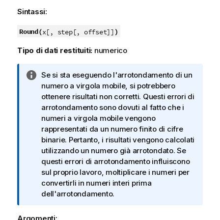
Sintassi:
Round(
)
x[, step[, offset]]
Tipo di dati restituiti:
numerico
N
Se si sta eseguendo l'arrotondamento di un
o
numero a virgola mobile, si potrebbero
t
ottenere risultati non corretti. Questi errori di
a
arrotondamento sono dovuti al fatto che i
i
numeri a virgola mobile vengono
n
rappresentati da un numero finito di cifre
f
binarie. Pertanto, i risultati vengono calcolati
o
utilizzando un numero già arrotondato. Se
r
questi errori di arrotondamento influiscono
m
sul proprio lavoro, moltiplicare i numeri per
a
convertirli in numeri interi prima
t
dell'arrotondamento.
i
c
Argomenti: