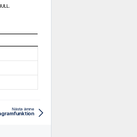
NULL
.
Nästa ämne
diagramfunktion