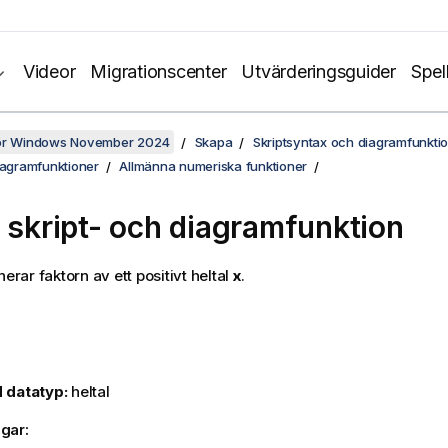
Videor
Migrationscenter
Utvärderingsguider
Spel
för Windows November 2024
Skapa
Skriptsyntax och diagramfunkti
iagramfunktioner
Allmänna numeriska funktioner
 skript- och diagramfunktion
erar faktorn av ett positivt heltal
x
.
 datatyp:
heltal
gar: