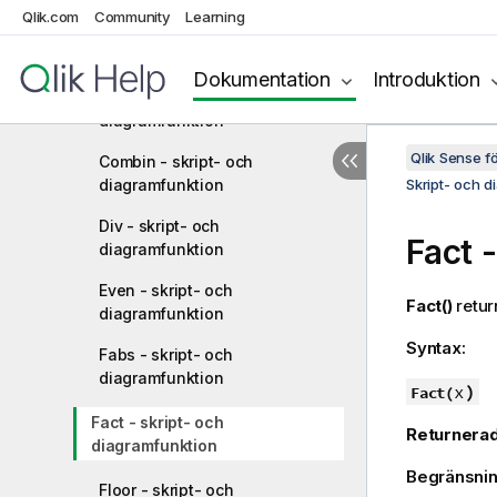
Allmänna numeriska funktioner
Qlik.com
Community
Learning
BitCount - skript- och
diagramfunktion
Dokumentation
Introduktion
Ceil - skript- och
diagramfunktion
Qlik Sense 
Combin - skript- och
diagramfunktion
Skript- och d
Div - skript- och
Fact
-
diagramfunktion
Even - skript- och
Fact()
return
diagramfunktion
Syntax:
Fabs - skript- och
diagramfunktion
x
)
Fact(
Fact - skript- och
Returnerad
diagramfunktion
Begränsnin
Floor - skript- och