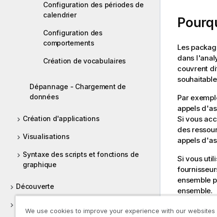
Configuration des périodes de
calendrier
Pourq
Configuration des
comportements
Les package
dans l'anal
Création de vocabulaires
couvrent di
souhaitable
Dépannage - Chargement de
données
Par exemple
appels d'as
Si vous ac
Création d'applications
des ressou
Visualisations
appels d'as
Syntaxe des scripts et fonctions de
Si vous uti
graphique
fournisseur
ensemble p
Découverte
ensemble.
Collaboration
We use cookies to improve your experience with our websites