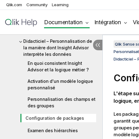
Qlik.com
Community
Learning
pour Insight Advisor avec Logique
métier
Documentation
Intégration
Vi
Création de vocabulaires pour
Insight Advisor
Didacticiel – Personnalisation de
Qlik Sense 
la manière dont Insight Advisor
Personnalisat
interprète les données
Didacticiel –
En quoi consistent Insight
Advisor et la logique métier ?
Confi
Activation d'un modèle logique
personnalisé
L'étape su
Personnalisation des champs et
logique, 
des groupes
Les package
Configuration de packages
garantit qu
groupes peu
Examen des hiérarchies
modèle log