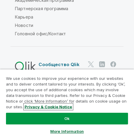
Академическая программа
Партнерская программа
Карьера
Новости
Головной офис/Контакт
Сообщество Qlik
We use cookies to improve your experience with our websites
Юридические соглашения
and to deliver content tailored to your interests. By clicking ‘Ok’,
Условия использования продуктов
you accept the use of additional cookies which may involve
data transmission to third parties. Refer to our Privacy & Cookie
Legal Policies
Юридические положения
Notice or click ‘More Information’ for details on cookie usage on
Условия использования
Товарные знаки
our sites.
Privacy & Cookie Notice
Do Not Share My Info
Ok
© QlikTech International AB, 1993-2026. Все права
защищены.
More Information