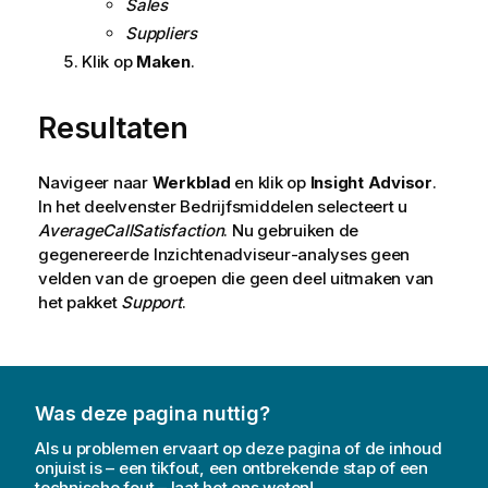
Sales
Suppliers
Klik op
Maken
.
Resultaten
Navigeer naar
Werkblad
en klik op
Insight Advisor
.
In het deelvenster Bedrijfsmiddelen selecteert u
AverageCallSatisfaction
. Nu gebruiken de
gegenereerde
Inzichtenadviseur
-analyses geen
velden van de groepen die geen deel uitmaken van
het pakket
Support
.
Was deze pagina nuttig?
Als u problemen ervaart op deze pagina of de inhoud
onjuist is – een tikfout, een ontbrekende stap of een
technische fout – laat het ons weten!