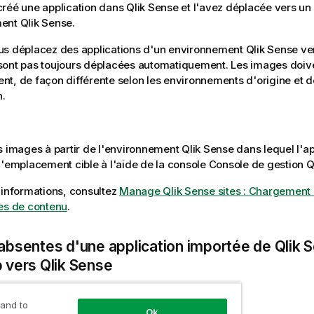
créé une application dans
Qlik Sense
et l'avez déplacée vers un
ment
Qlik Sense
.
us déplacez des applications d'un environnement
Qlik Sense
ver
sont pas toujours déplacées automatiquement. Les images doive
t, de façon différente selon les environnements d'origine et d
n.
s images à partir de l'environnement
Qlik Sense
dans lequel l'ap
l'emplacement cible à l'aide de la console
Console de gestion Q
'informations, consultez
Manage Qlik Sense sites
: Chargement 
es de contenu
.
absentes d'une application importée de
Qlik 
p
vers
Qlik Sense
 and to
Ok