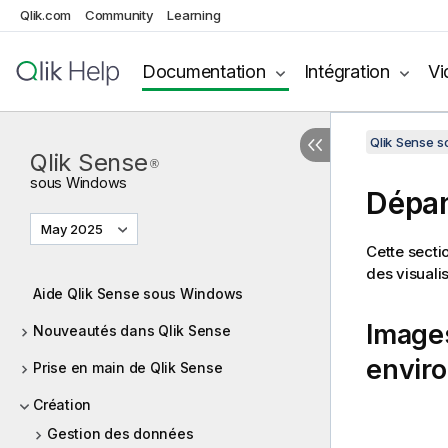
Qlik.com
Community
Learning
Documentation
Intégration
Vi
Qlik Sense 
Qlik Sense
®
sous
Windows
Dépan
May 2025
Cette secti
des visuali
Aide Qlik Sense sous Windows
Images
Nouveautés dans Qlik Sense
envir
Prise en main de Qlik Sense
Création
Gestion des données