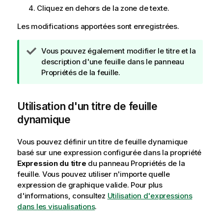
Cliquez en dehors de la zone de texte.
Les modifications apportées sont enregistrées.
N
Vous pouvez également modifier le titre et la
o
description d'une feuille dans le panneau
t
Propriétés de la feuille.
e
C
Utilisation d'un titre de feuille
o
n
dynamique
s
e
Vous pouvez définir un titre de feuille dynamique
i
basé sur une expression configurée dans la propriété
l
Expression du titre
du panneau Propriétés de la
feuille. Vous pouvez utiliser n'importe quelle
expression de graphique valide.
Pour plus
d'informations, consultez
Utilisation d'expressions
dans les visualisations
.