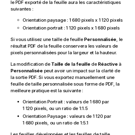
le
PDF
exporté de la feuille aura les caractéristiques
s
suivantes :
Orientation paysage : 1 680 pixels x 1 120 pixels
Orientation portrait : 1 120 pixels x 1 680 pixels
Si vous utilisez une taille de feuille
Personnalisée
, le
résultat
PDF
de la feuille conservera les valeurs de
pixels personnalisées pour la largeur et la hauteur.
La modification de
Taille de la feuille
de
Réactive
à
Personnalisée
peut avoir un impact sur la clarté de
la sortie
PDF
. Si vous exportez manuellement une
feuille de taille personnalisée sous forme de
PDF
, la
meilleure pratique est la suivante :
Orientation Portrait : valeurs de 1 680 par
1 120 pixels, ou un ratio de 1:1.5
Orientation Paysage : valeurs de 1 120 par
1 680 pixels, ou un ratio de 1:5.1
Les feuilles développées et les feuilles de taille