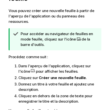
Vous pouvez créer une nouvelle feuille à partir de
l'aperçu de l'application ou du panneau des
ressources.
N
Pour accéder au navigateur de feuilles en
o
mode feuille, cliquez sur l'icône
de la
t
barre d'outils.
e
C
Procédez comme suit :
o
Dans l'aperçu de l'application, cliquez sur
n
l'icône
pour afficher les feuilles.
s
e
Cliquez sur
Créer une nouvelle feuille
.
i
Donnez un titre à votre feuille et ajoutez une
l
description.
Cliquez en dehors de la zone de texte pour
enregistrer le titre et la description.