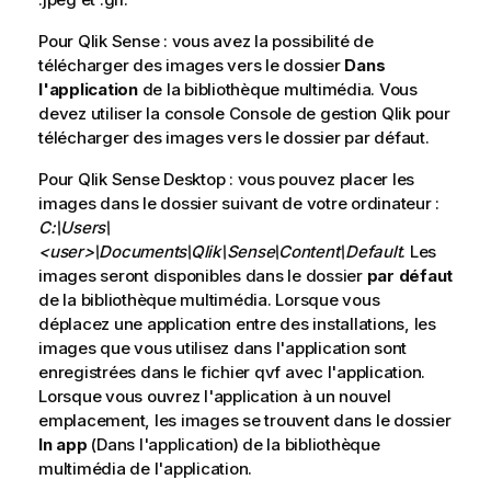
s
Pour
Qlik Sense
e
: vous avez la possibilité de
télécharger des images vers le dossier
i
Dans
l'application
l
de la bibliothèque multimédia. Vous
devez utiliser la console
Console de gestion Qlik
pour
télécharger des images vers le dossier par défaut.
Pour
Qlik Sense Desktop
: vous pouvez placer les
images dans le dossier suivant de votre ordinateur :
C:\Users\
<user>\Documents\Qlik\Sense\Content\Default
. Les
images seront disponibles dans le dossier
par défaut
de la bibliothèque multimédia. Lorsque vous
déplacez une application entre des installations, les
images que vous utilisez dans l'application sont
enregistrées dans le fichier qvf avec l'application.
Lorsque vous ouvrez l'application à un nouvel
emplacement, les images se trouvent dans le dossier
In app
(Dans l'application) de la bibliothèque
multimédia de l'application.