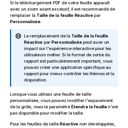
Si le téléchargement
PDF
de votre feuille apparaît
avec un zoom avant excessif, il est recommandé de
remplacer la
Taille de la feuille
Réactive
par
Personnalisée
.
N
Le remplacement de la
Taille de la feuille
o
Réactive
par
Personnalisée
peut avoir un
t
impact sur l'expérience interactive pour les
e
utilisateurs métier. Si le format de sortie du
I
rapport est particulièrement important, vous
n
pouvez créer une application spécifique au
f
rapport pour mieux contrôler les thèmes et la
o
disposition.
r
m
Lorsque vous utilisez une feuille de taille
a
personnalisée, vous pouvez modifier l'espacement
t
de la grille, mais le paramètre
Étendre la feuille
n'est
i
pas disponible pour modifier la taille.
o
Pour les feuilles de taille
n
Réactive
non développées,