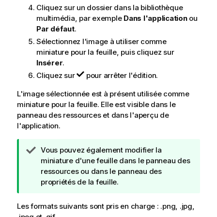
Cliquez sur un dossier dans la bibliothèque
multimédia, par exemple
Dans l'application
ou
Par défaut
.
Sélectionnez l'image à utiliser comme
miniature pour la feuille, puis cliquez sur
Insérer
.
Cliquez sur
pour arrêter l'édition.
L'image sélectionnée est à présent utilisée comme
miniature pour la feuille. Elle est visible dans le
panneau des ressources et dans l'aperçu de
l'application.
N
Vous pouvez également modifier la
o
miniature d'une feuille dans le panneau des
t
ressources ou dans le panneau des
e
propriétés de la feuille.
C
o
Les formats suivants sont pris en charge : .
png
, .
jpg
,
n
.
jpeg
et .
gif
.