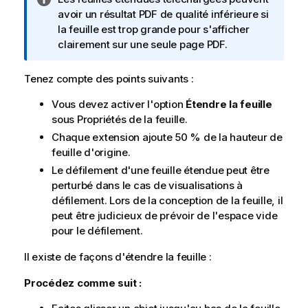
o
avoir un résultat
PDF
de qualité inférieure si
t
la feuille est trop grande pour s'afficher
e
clairement sur une seule page
PDF
.
I
n
Tenez compte des points suivants :
f
Vous devez activer l'option
Étendre la feuille
o
sous Propriétés de la feuille.
r
m
Chaque extension ajoute 50 % de la hauteur de
a
feuille d'origine.
t
Le défilement d'une feuille étendue peut être
i
perturbé dans le cas de visualisations à
o
défilement. Lors de la conception de la feuille, il
n
peut être judicieux de prévoir de l'espace vide
s
pour le défilement.
Il existe de façons d'étendre la feuille :
Procédez comme suit :