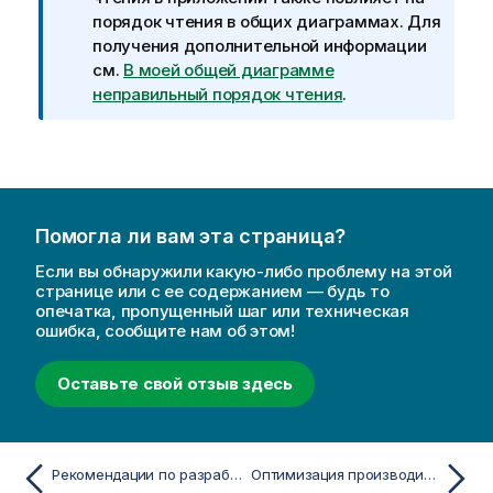
е
порядок чтения в общих диаграммах.
Для
ч
получения дополнительной информации
а
см.
В моей общей диаграмме
н
неправильный порядок чтения
.
и
е
к
и
н
Помогла ли вам эта страница?
ф
о
Если вы обнаружили какую-либо проблему на этой
р
странице или с ее содержанием — будь то
опечатка, пропущенный шаг или техническая
м
ошибка, сообщите нам об этом!
а
ц
Оставьте свой отзыв здесь
и
и
Рекомендации по разработке доступных приложений
Оптимизация производительности приложения