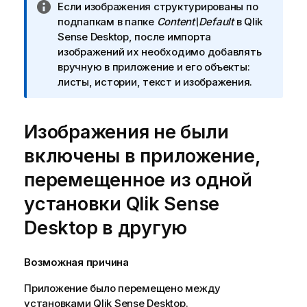
П
Если изображения структурированы по
к
р
подпапкам в папке
Content\Default
в
Qlik
п
и
Sense Desktop
, после импорта
о
м
изображений их необходимо добавлять
д
е
вручную в приложение и его объекты:
с
ч
листы, истории, текст и изображения.
к
а
а
н
з
Изображения не были
и
к
е
е
включены в приложение,
к
и
перемещенное из одной
н
установки
Qlik Sense
ф
о
Desktop
в другую
р
м
Возможная причина
а
ц
Приложение было перемещено между
и
установками
Qlik Sense Desktop
.