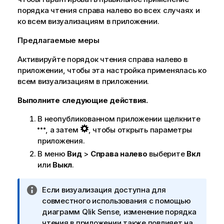
порядка чтения справа налево во всех случаях и
ко всем визуализациям в приложении.
Предлагаемые меры
Активируйте порядок чтения справа налево в
приложении, чтобы эта настройка применялась ко
всем визуализациям в приложении.
Выполните следующие действия.
В неопубликованном приложении щелкните
, а затем
, чтобы открыть параметры
приложения.
В меню
Вид
>
Справа налево
выберите
Вкл
или
Выкл
.
П
Если визуализация доступна для
р
совместного использования с помощью
и
диаграмм
Qlik Sense
, изменение порядка
м
чтения в приложении также повлияет на