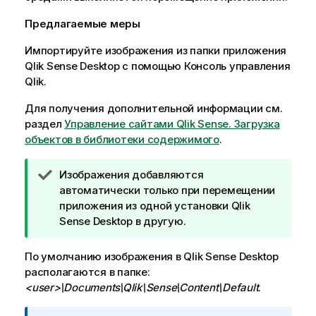
Предлагаемые меры
Импортируйте изображения из папки приложения
Qlik Sense Desktop
с помощью
Консоль управления
Qlik
.
Для получения дополнительной информации см.
раздел
Управление сайтами Qlik Sense
. Загрузка
объектов в библиотеки содержимого
.
П
Изображения добавляются
р
автоматически только при перемещении
и
приложения из одной установки
Qlik
м
Sense Desktop
в другую.
е
ч
По умолчанию изображения в
Qlik Sense Desktop
а
располагаются в папке:
н
<user>\Documents\Qlik\Sense\Content\Default
.
и
е