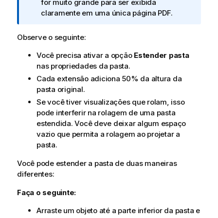
t
for muito grande para ser exibida
a
claramente em uma única página
PDF
.
i
n
Observe o seguinte:
f
Você precisa ativar a opção
Estender pasta
o
nas propriedades da pasta.
r
m
Cada extensão adiciona 50% da altura da
a
pasta original.
t
Se você tiver visualizações que rolam, isso
i
pode interferir na rolagem de uma pasta
v
estendida. Você deve deixar algum espaço
a
vazio que permita a rolagem ao projetar a
pasta.
Você pode estender a pasta de duas maneiras
diferentes:
Faça o seguinte:
Arraste um objeto até a parte inferior da pasta e