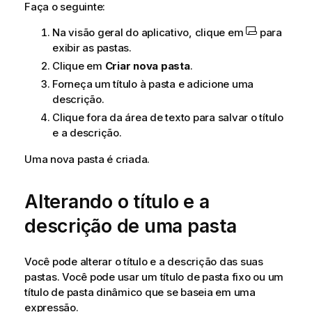
d
Faça o seguinte:
e
Na visão geral do aplicativo, clique em
para
d
exibir as pastas.
i
c
Clique em
Criar nova pasta
.
a
Forneça um título à pasta e adicione uma
descrição.
Clique fora da área de texto para salvar o título
e a descrição.
Uma nova pasta é criada.
Alterando o título e a
descrição de uma pasta
Você pode alterar o título e a descrição das suas
pastas. Você pode usar um título de pasta fixo ou um
título de pasta dinâmico que se baseia em uma
expressão.