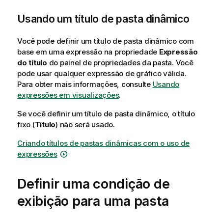
d
Usando um título de pasta dinâmico
e
d
i
Você pode definir um título de pasta dinâmico com
c
base em uma expressão na propriedade
Expressão
a
do título
do painel de propriedades da pasta. Você
pode usar qualquer expressão de gráfico válida.
Para obter mais informações, consulte
Usando
expressões em visualizações
.
Se você definir um título de pasta dinâmico, o título
fixo (
Título
) não será usado.
Criando títulos de pastas dinâmicas com o uso de
expressões
Definir uma condição de
exibição para uma pasta