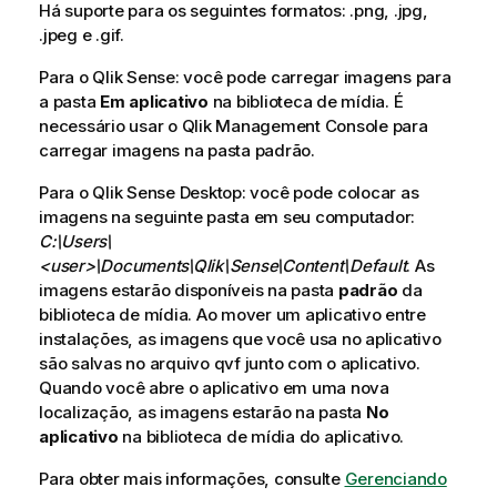
d
Há suporte para os seguintes formatos: .
png
, .
jpg
,
e
.
jpeg
e .
gif
.
d
Para o
Qlik Sense
i
: você pode carregar imagens para
a pasta
c
Em aplicativo
na biblioteca de mídia. É
necessário usar o
a
Qlik Management Console
para
carregar imagens na pasta padrão.
Para o
Qlik Sense Desktop
: você pode colocar as
imagens na seguinte pasta em seu computador:
C:\Users\
<user>\Documents\Qlik\Sense\Content\Default
. As
imagens estarão disponíveis na pasta
padrão
da
biblioteca de mídia. Ao mover um aplicativo entre
instalações, as imagens que você usa no aplicativo
são salvas no arquivo qvf junto com o aplicativo.
Quando você abre o aplicativo em uma nova
localização, as imagens estarão na pasta
No
aplicativo
na biblioteca de mídia do aplicativo.
Para obter mais informações, consulte
Gerenciando