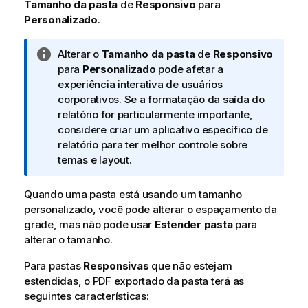
Tamanho da pasta
de
Responsivo
para
Personalizado
.
N
Alterar o
Tamanho da pasta
de
Responsivo
o
para
Personalizado
pode afetar a
t
experiência interativa de usuários
a
corporativos. Se a formatação da saída do
i
relatório for particularmente importante,
n
considere criar um aplicativo específico de
f
relatório para ter melhor controle sobre
o
temas e layout.
r
m
Quando uma pasta está usando um tamanho
a
personalizado, você pode alterar o espaçamento da
t
grade, mas não pode usar
Estender pasta
para
i
alterar o tamanho.
v
Para pastas
a
Responsivas
que não estejam
estendidas, o
PDF
exportado da pasta terá as
seguintes características: