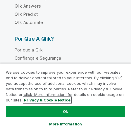
Qlik Answers
Qlik Predict
Qlik Automate
Por Que A Qlik?
Por que a Qlik
Confiança e Segurança
Confiança e Privacidade
We use cookies to improve your experience with our websites
Confiança e IA
and to deliver content tailored to your interests. By clicking ‘Ok’,
Por que a Qlik para IA
you accept the use of additional cookies which may involve
data transmission to third parties. Refer to our Privacy & Cookie
Comparar o Qlik
Notice or click ‘More Information’ for details on cookie usage on
Parceiros de tecnologia destacados
our sites.
Privacy & Cookie Notice
Origens e destinos de dados
Ok
Regiões Qlik
More Information