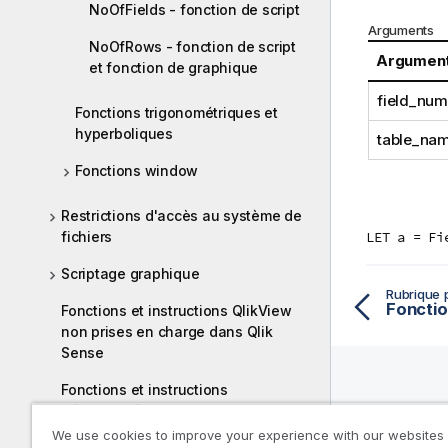
NoOfFields - fonction de script
Arguments
NoOfRows - fonction de script
Argumen
et fonction de graphique
field_num
Fonctions trigonométriques et
hyperboliques
table_na
Fonctions window
Restrictions d'accès au système de
fichiers
LET a = Fi
Scriptage graphique
Rubrique 
Fonctio
Fonctions et instructions QlikView
non prises en charge dans Qlik
Sense
Fonctions et instructions
déconseillées dans Qlik Sense
Ressou
We use cookies to improve your experience with our websites
D'aide