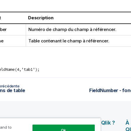
t
Description
ber
Numéro de champ du champ à référencer.
me
Table contenant le champ à référencer.
eldName(4,'tab1');
précédente
ns de table
FieldNumber - fon
rces
Produits
Pourquoi Qlik ?
À
 and to
Ql
Ok