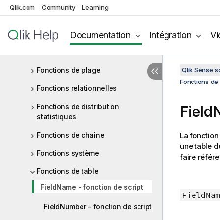
Qlik.com
Community
Learning
Fonctions de mappage
Fonctions mathématiques
Documentation
Intégration
Vi
Fonctions NULL
Fonctions de plage
Qlik Sense 
Fonctions de 
Fonctions relationnelles
Fonctions de distribution
Field
statistiques
Fonctions de chaîne
La fonction
une table dé
Fonctions système
faire référ
Fonctions de table
FieldName - fonction de script
FieldNam
FieldNumber - fonction de script