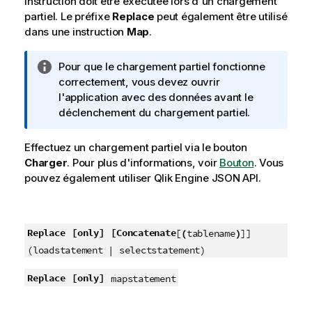
instruction doit être exécutée lors d'un chargement
partiel. Le préfixe
Replace
peut également être utilisé
dans une instruction
Map
.
N
Pour que le chargement partiel fonctionne
o
correctement, vous devez ouvrir
t
l'application avec des données avant le
e
déclenchement du chargement partiel.
I
n
Effectuez un chargement partiel via le bouton
f
Charger
.
Pour plus d'informations, voir
Bouton
.
Vous
o
pouvez également utiliser
Qlik Engine JSON API
.
r
m
a
Replace
[only]
[Concatenate
[
(
tablename
)
]]
t
i
(loadstatement | selectstatement)
o
Replace
[only]
mapstatement
n
s