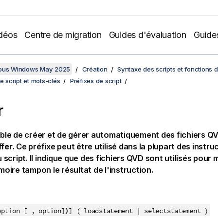
déos
Centre de migration
Guides d'évaluation
Guide
sous Windows May 2025
Création
Syntaxe des scripts et fonctions 
de script et mots-clés
Préfixes de script
r
sible de créer et de gérer automatiquement des fichiers
Q
ffer
. Ce préfixe peut être utilisé dans la plupart des instr
 script. Il indique que des fichiers
QVD
sont utilisés pour 
ire tampon le résultat de l'instruction.
)
option [ , option]
] ( loadstatement | selectstatement )