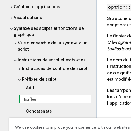
option::
Création d'applications
Visualisations
Si aucune op
script est u
Syntaxe des scripts et fonctions de
graphique
Le fichier 
C:\Program
Vue d'ensemble de la syntaxe d'un
{utilisateu
script
Le nom du f
Instructions de script et mots-clés
l'instructio
Instructions de contrôle de script
cela signif
est modifié
Préfixes de script
Add
Les tampo
lors d'une 
Buffer
l'applicatio
Concatenate
Crosstable
Arguments
We use cookies to improve your experience with our websites