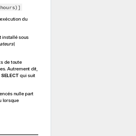
 hours)]
 exécution du
 installé sous
sateurs\
s de toute
es. Autrement dit,
u
SELECT
qui suit
encés nulle part
u lorsque