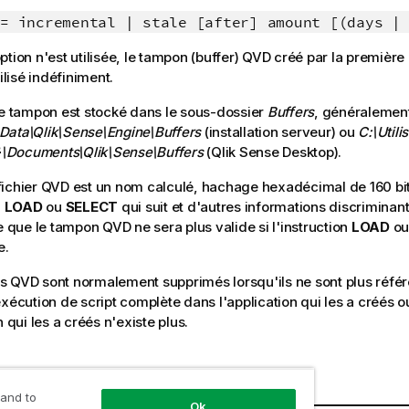
= incremental | stale [after] amount [(days |
tion n'est utilisée, le tampon (buffer)
QVD
créé par la première
tilisé indéfiniment.
de tampon est stocké dans le sous-dossier
Buffers
, généralement
Data\Qlik\Sense\Engine\Buffers
(installation serveur) ou
C:\Utili
r}\Documents\Qlik\Sense\Buffers
(
Qlik Sense Desktop
).
ichier
QVD
est un nom calculé, hachage hexadécimal de 160 bit
n
LOAD
ou
SELECT
qui suit et d'autres informations discriminant
ie que le tampon
QVD
ne sera plus valide si l'instruction
LOAD
o
e.
ns
QVD
sont normalement supprimés lorsqu'ils ne sont plus référ
exécution de script complète dans l'application qui les a créés o
n qui les a créés n'existe plus.
 and to
Ok