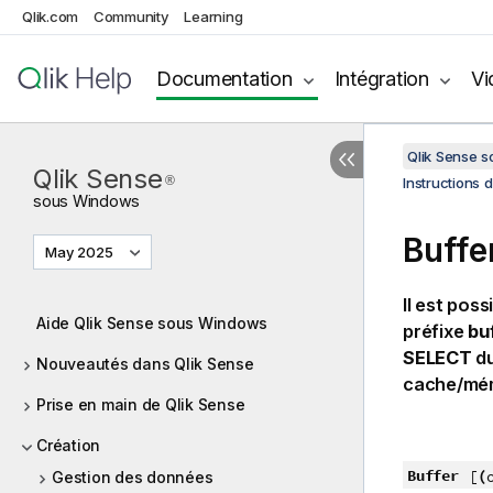
Qlik.com
Community
Learning
Documentation
Intégration
Vi
Qlik Sense 
Qlik Sense
®
Instructions 
sous
Windows
Buffe
May 2025
Il est pos
Aide Qlik Sense sous Windows
préfixe
bu
SELECT
du
Nouveautés dans Qlik Sense
cache/mémo
Prise en main de Qlik Sense
Création
Buffer
(
[
Gestion des données