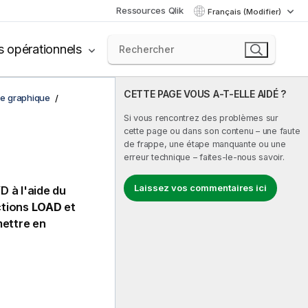
Ressources Qlik
Français (Modifier)
s opérationnels
CETTE PAGE VOUS A-T-ELLE AIDÉ ?
de graphique
Si vous rencontrez des problèmes sur
cette page ou dans son contenu – une faute
de frappe, une étape manquante ou une
erreur technique – faites-le-nous savoir.
Laissez vos commentaires ici
VD
à l'aide du
uctions
LOAD
et
mettre en