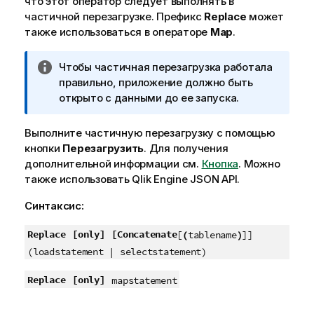
что этот оператор следует выполнять в
частичной перезагрузке. Префикс
Replace
может
также использоваться в операторе
Map
.
П
Чтобы частичная перезагрузка работала
р
правильно, приложение должно быть
и
открыто с данными до ее запуска.
м
е
Выполните частичную перезагрузку с помощью
ч
кнопки
Перезагрузить
.
Для получения
а
дополнительной информации см.
Кнопка
.
Можно
н
также использовать
Qlik Engine JSON API
.
и
Синтаксис:
е
к
Replace
[only]
[Concatenate
[
(
tablename
)
]]
и
н
(loadstatement | selectstatement)
ф
Replace
[only]
mapstatement
о
р
м