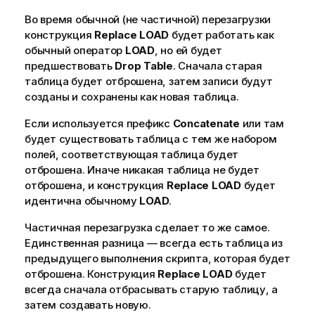
а
Во время обычной (не частичной) перезагрузки
ц
конструкция
Replace
LOAD
будет работать как
и
обычный оператор
LOAD
, но ей будет
и
предшествовать
Drop
Table
. Сначала старая
таблица будет отброшена, затем записи будут
созданы и сохранены как новая таблица.
Если используется префикс
Concatenate
или там
будет существовать таблица с тем же набором
полей, соответствующая таблица будет
отброшена. Иначе никакая таблица не будет
отброшена, и конструкция
Replace
LOAD
будет
идентична обычному
LOAD
.
Частичная перезагрузка сделает то же самое.
Единственная разница — всегда есть таблица из
предыдущего выполнения скрипта, которая будет
отброшена. Конструкция
Replace
LOAD
будет
всегда сначала отбрасывать старую таблицу, а
затем создавать новую.