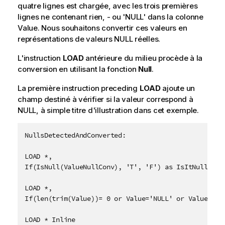
quatre lignes est chargée, avec les trois premières
lignes ne contenant rien,
-
ou
'NULL'
dans la colonne
Value
. Nous souhaitons convertir ces valeurs en
représentations de valeurs
NULL
réelles.
L'instruction
LOAD
antérieure du milieu procède à la
conversion en utilisant la fonction
Null
.
La première instruction preceding
LOAD
ajoute un
champ destiné à vérifier si la valeur correspond à
NULL
, à simple titre d'illustration dans cet exemple.
NullsDetectedAndConverted:

LOAD *,

If(IsNull(ValueNullConv), 'T', 'F') as IsItNull;

LOAD *,

If(len(trim(Value))= 0 or Value='NULL' or Value='-',
LOAD * Inline
