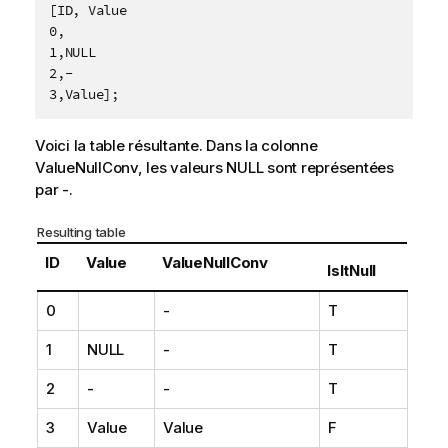
[ID, Value

0,

1,NULL

2,-

3,Value];
Voici la table résultante. Dans la colonne
ValueNullConv
, les valeurs
NULL
sont représentées
par
-
.
Resulting table
ID
Value
ValueNullConv
IsItNull
0
-
T
1
NULL
-
T
2
-
-
T
3
Value
Value
F