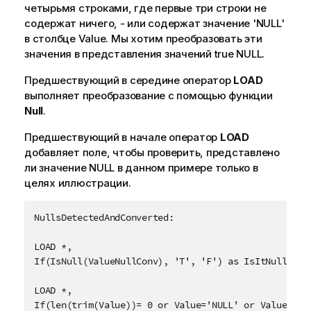
четырьмя строками, где первые три строки не
содержат ничего,
-
или содержат значение
'NULL'
в столбце
Value
. Мы хотим преобразовать эти
значения в представления значений true
NULL
.
Предшествующий в середине оператор
LOAD
выполняет преобразование с помощью функции
Null
.
Предшествующий в начале оператор
LOAD
добавляет поле, чтобы проверить, представлено
ли значение
NULL
в данном примере только в
целях иллюстрации.
NullsDetectedAndConverted:

LOAD *,

If(IsNull(ValueNullConv), 'T', 'F') as IsItNull;

LOAD *,

If(len(trim(Value))= 0 or Value='NULL' or Value='-',