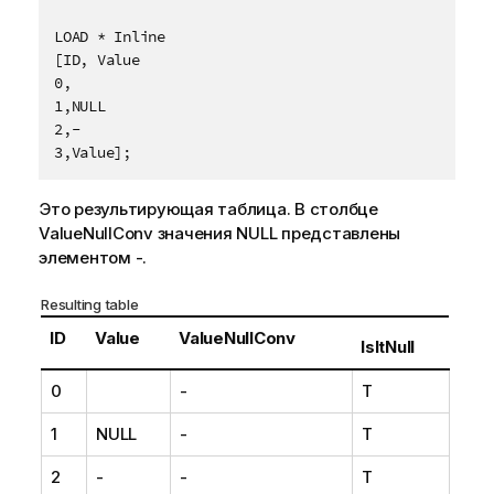
LOAD * Inline

[ID, Value

0,

1,NULL

2,-

3,Value];
Это результирующая таблица. В столбце
ValueNullConv
значения
NULL
представлены
элементом
-
.
Resulting table
ID
Value
ValueNullConv
IsItNull
0
-
T
1
NULL
-
T
2
-
-
T