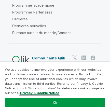
Programme académique
Programme Partenaires
Carrières
Dernières nouvelles
Bureaux autour du monde/Contact
Communauté Qlik
We use cookies to improve your experience with our websites
Contrats juridiques
and to deliver content tailored to your interests. By clicking ‘Ok’,
Conditions d'utilisation des produits
you accept the use of additional cookies which may involve
data transmission to third parties. Refer to our Privacy & Cookie
Legal Policies
Conditions légales
Notice or click ‘More Information’ for details on cookie usage on
Conditions d'utilisation
Marques
our sites.
Privacy & Cookie Notice
Do Not Share My Info
Ok
Copyright © 1993-2026 QlikTech International AB. Tous
droits réservés.