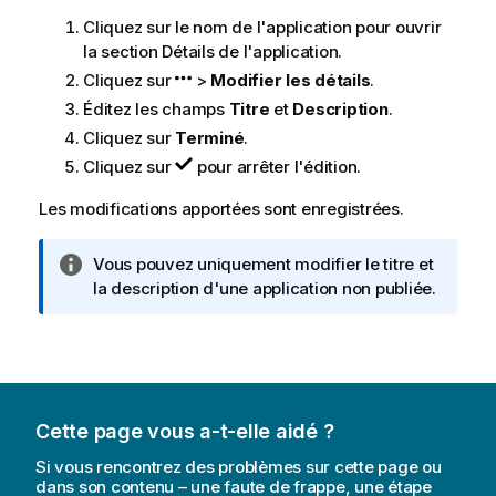
Cliquez sur le nom de l'application pour ouvrir
la section Détails de l'application.
Cliquez sur
>
Modifier les détails
.
Éditez les champs
Titre
et
Description
.
Cliquez sur
Terminé
.
Cliquez sur
pour arrêter l'édition.
Les modifications apportées sont enregistrées.
N
Vous pouvez uniquement modifier le titre et
o
la description d'une application non publiée.
t
e
I
n
f
Cette page vous a-t-elle aidé ?
o
r
Si vous rencontrez des problèmes sur cette page ou
m
dans son contenu – une faute de frappe, une étape