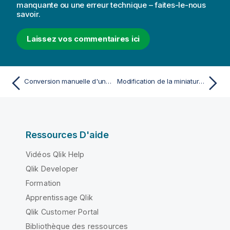
manquante ou une erreur technique – faites-le-nous
a
savoir.
t
i
Laissez vos commentaires ici
o
n
s
Conversion manuelle d'un document QlikView en application Qlik Sense
Modification de la miniature d'une application
Ressources D'aide
Vidéos Qlik Help
Qlik Developer
Formation
Apprentissage Qlik
Qlik Customer Portal
Bibliothèque des ressources