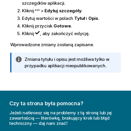
szczegółów aplikacji.
Kliknij
>
Edytuj szczegóły
.
Edytuj wartości w polach
Tytuł
i
Opis
.
Kliknij przycisk
Gotowe
.
Kliknij
, aby zakończyć edycję.
Wprowadzone zmiany zostaną zapisane.
I
Zmiana tytułu i opisu jest możliwa tylko w
n
przypadku aplikacji nieopublikowanych.
f
o
r
m
a
Czy ta strona była pomocna?
c
j
Jeżeli natkniesz się na problemy z tą stroną lub jej
a
zawartością — literówkę, brakujący krok lub błąd
techniczny — daj nam znać!