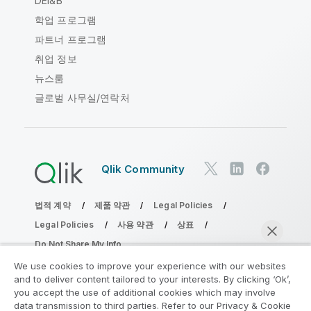
DEI&B
학업 프로그램
파트너 프로그램
취업 정보
뉴스룸
글로벌 사무실/연락처
Qlik Community
법적 계약
제품 약관
Legal Policies
Legal Policies
사용 약관
상표
Do Not Share My Info
Copyright © 1993-2026 QlikTech International AB. 무단 전재
We use cookies to improve your experience with our websites
및 복제를 금합니다.
and to deliver content tailored to your interests. By clicking ‘Ok’,
you accept the use of additional cookies which may involve
data transmission to third parties. Refer to our Privacy & Cookie