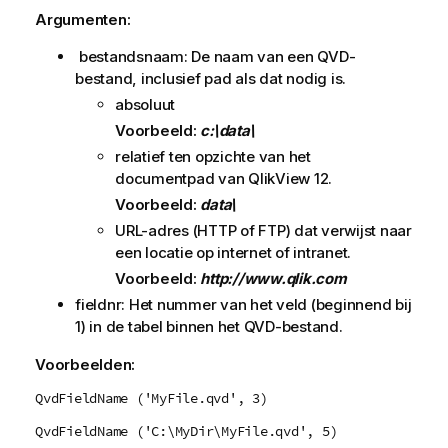
Argumenten:
bestandsnaam: De naam van een
QVD
-
bestand, inclusief pad als dat nodig is.
absoluut
Voorbeeld:
c:\data\
relatief ten opzichte van het
documentpad van
QlikView 12
.
Voorbeeld:
data\
URL-adres (
HTTP
of
FTP
) dat verwijst naar
een locatie op internet of intranet.
Voorbeeld:
http://www.qlik.com
fieldnr: Het nummer van het veld (beginnend bij
1) in de tabel binnen het
QVD
-bestand.
Voorbeelden:
QvdFieldName ('MyFile.qvd', 3)
QvdFieldName ('C:\MyDir\MyFile.qvd', 5)