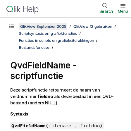
Search
Menu
QlikView September 2025
QlikView 12 gebruiken
Scriptsyntaxis en grafiekfuncties
Functies in scripts en grafiekuitdrukkingen
Bestandsfuncties
QvdFieldName -
scriptfunctie
Deze scriptfunctie retourneert de naam van
veldnummer
fieldno
als deze bestaat in een
QVD
-
bestand (anders
NULL
).
Syntaxis:
QvdFieldName(
filename , fieldno
)